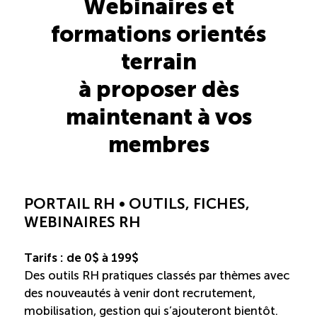
Webinaires et
formations orientés
Saisonnalité des emplois
terrain
Outils et ressources
à proposer dès
maintenant à vos
Portail RH
membres
Descriptions de fonction
Balados
PORTAIL RH • OUTILS, FICHES,
WEBINAIRES RH
Diffusion d’offres d’emploi en ligne
Tarifs : de 0$ à 199$
Des outils RH pratiques classés par thèmes avec
Programmes d’aide et subventions
des nouveautés à venir dont recrutement,
mobilisation, gestion qui s’ajouteront bientôt.