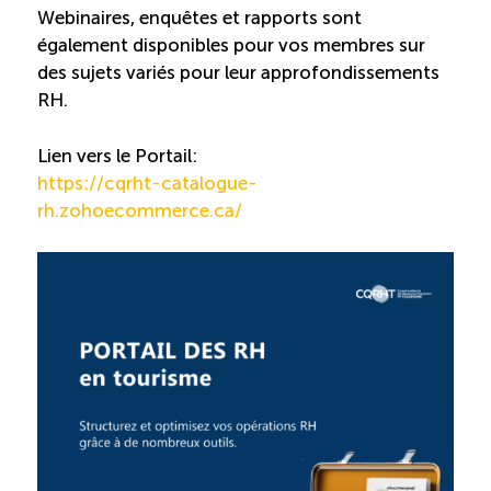
Recrutement de travailleurs étrangers
Webinaires, enquêtes et rapports sont
également disponibles pour vos membres sur
Ressources
des sujets variés pour leur approfondissements
RH.
Compétences et formations
Lien vers le Portail:
https://cqrht-catalogue-
Nouvelles formations
rh.zohoecommerce.ca/
Formation sur mesure
Programme EMERIT
Cuisinier : alternance travail-étude
Apprentissage en milieu de travail