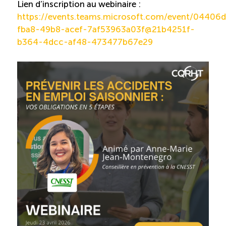
Lien d’inscription au webinaire :
https://events.teams.microsoft.com/event/04406
fba8-49b8-acef-7af53963a03f@21b4251f-
b364-4dcc-af48-473477b67e29