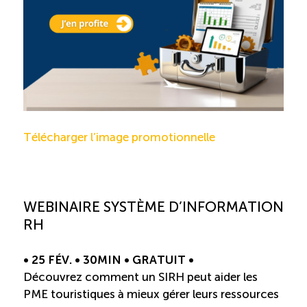
Reconnaissance des compétences
Bilan et reconnaissance des acquis
Initiatives
Télécharger l’image promotionnelle
Destination IA
Diagnostic Nord-du-Québec
WEBINAIRE SYSTÈME D’INFORMATION
Programme de francisation
RH
Métiers et carrières en tourisme
• 25 FÉV. • 30MIN • GRATUIT •
Découvrez comment un SIRH peut aider les
Norme entretien ménager
PME touristiques à mieux gérer leurs ressources