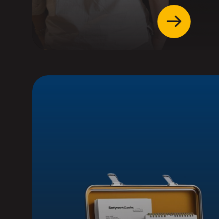
Accéder
Adhérez
à titre 
Bénéficiez de rabais 
En savoir +