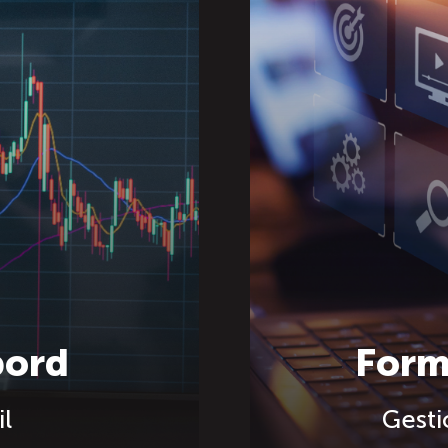
bord
Form
l
Gesti