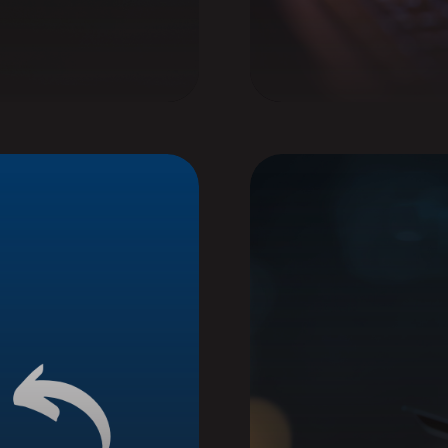
 au CQRHT
de membre
sur nos webinaires et for