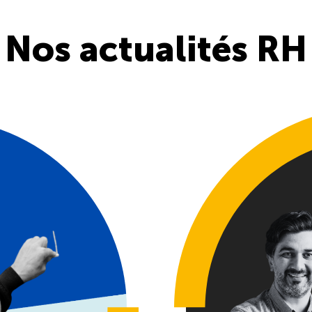
Nos actualités RH
n
e structurée
bauche réu