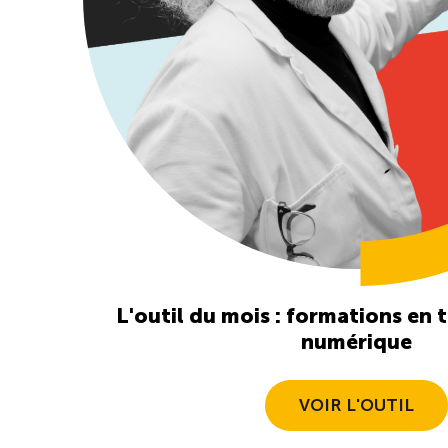
Et si vos meilleures
entrevues?
En savoir +
L'outil du mois : formations en
numérique
VOIR L'OUTIL