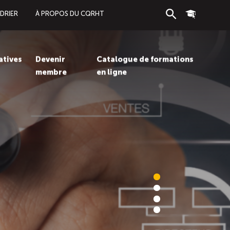
DRIER
À PROPOS DU CQRHT
Recherche
Connexion
iatives
Devenir
Catalogue de formations
membre
en ligne
Recherc
Con