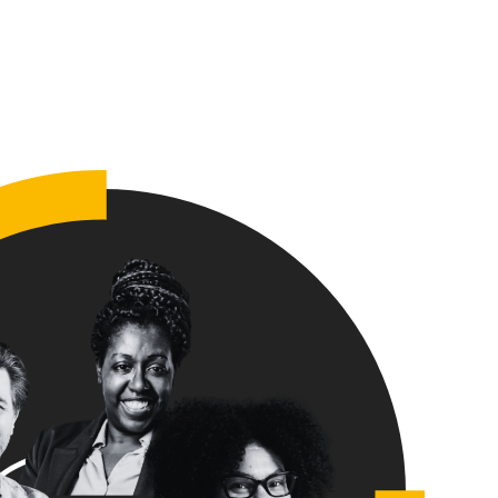
 : la clé
ssie