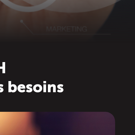
H
s besoins