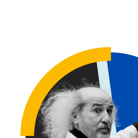
Formatio
L’entrevu
d’une em