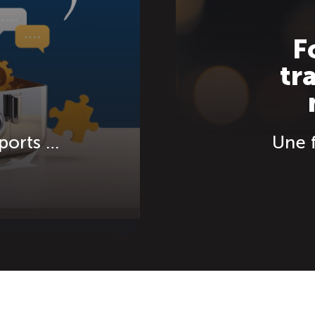
F
tr
H
pports …
Une f
 PLUS