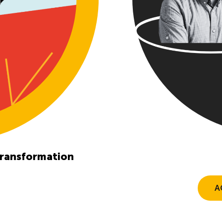
 embauches commençaient 
 transformation
A