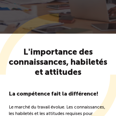
Saisonnalité des emplois
Outils et ressources
Portail RH
L'importance des
Descriptions de fonction
connaissances, habiletés
et attitudes
Balados
Diffusion d’offres d’emploi en ligne
La compétence fait la différence!
Programmes d’aide et subventions
Le marché du travail évolue. Les connaissances,
les habiletés et les attitudes requises pour