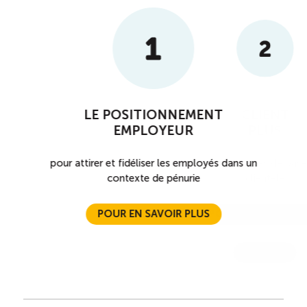
TOURISME
Recherche
Conn
Vimeo
LinkedIn
Facebook
LE POSITIONNEMENT
CLIENT
EMPLOYEUR
PLUS
pour attirer et fidéliser les employés dans un
pour s’initier aux normes de base
contexte de pénurie
clientèle
POUR EN SAVOIR PLUS
POUR EN SAVOIR P
COMBO