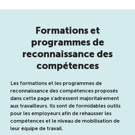
Reconnaissance des compétences
Bilan et reconnaissance des acquis
Formations et
programmes de
Initiatives
reconnaissance des
Destination IA
compétences
Diagnostic Nord-du-Québec
Les formations et les programmes de
reconnaissance des compétences proposés
Programme de francisation
dans cette page s’adressent majoritairement
aux travailleurs. Ils sont de formidables outils
Métiers et carrières en tourisme
pour les employeurs afin de rehausser les
compétences et le niveau de mobilisation de
leur équipe de travail.
Norme entretien ménager