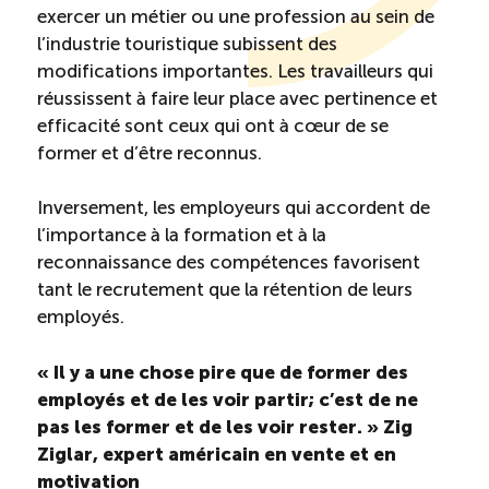
Recrutement de travailleurs étrangers
exercer un métier ou une profession au sein de
l’industrie touristique subissent des
Ressources
modifications importantes. Les travailleurs qui
réussissent à faire leur place avec pertinence et
efficacité sont ceux qui ont à cœur de se
Compétences et formations
former et d’être reconnus.
Nouvelles formations
Inversement, les employeurs qui accordent de
l’importance à la formation et à la
reconnaissance des compétences favorisent
Formation sur mesure
tant le recrutement que la rétention de leurs
employés.
Programme EMERIT
« Il y a une chose pire que de former des
Cuisinier : alternance travail-étude
employés et de les voir partir; c’est de ne
pas les former et de les voir rester. »
Zig
Apprentissage en milieu de travail
Ziglar, expert américain en vente et en
motivation