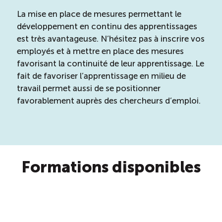
La mise en place de mesures permettant le
Boomerang
développement en continu des apprentissages
est très avantageuse. N’hésitez pas à inscrire vos
Saisonnalité
employés et à mettre en place des mesures
favorisant la continuité de leur apprentissage. Le
Chantier sur la saisonnalité
fait de favoriser l’apprentissage en milieu de
travail permet aussi de se positionner
favorablement auprès des chercheurs d’emploi.
Bassins de main-d’oeuvre diversifiés
Devenir membre
Formations disponibles
Catalogue de formations en ligne
ÉTUDES
NOUVELLES
EN
INFOLETTRE
DU CQRHT