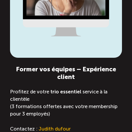
ÉTUDES
NOUVELLES
EN
INFOLETTRE
DU CQRHT
TOURISME
Recherche
Conn
Vimeo
LinkedIn
Facebook
Former vos équipes – Expérience
client
Profitez de votre
trio essentiel
service à la
clientèle
(3 formations offertes avec votre membership
pour 3 employés)
Contactez :
Judith dufour