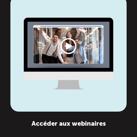
Reconnaissance des compétences (RCMO)
Bilan et reconnaissance des acquis (RAC)
Initiatives
Destination IA: Un franc succès
Diagnostic régional Nord-du-Québec
Programme de francisation pour les entreprises
touristiques
Accéder aux webinaires
Valorisation des métiers et carrières en tourisme