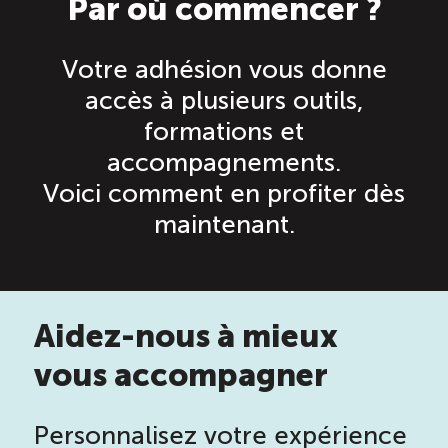
Par où commencer ?
Saisonnalité des emplois
Votre adhésion vous donne
accès à plusieurs outils,
Outils et ressources
formations et
accompagnements.
Portail RH
Voici comment en profiter dès
maintenant.
Descriptions de fonction
Balados
Aidez-nous à mieux
Diffusion d’offres d’emploi en ligne
vous accompagner
Programmes d’aide et subventions
Personnalisez votre expérience