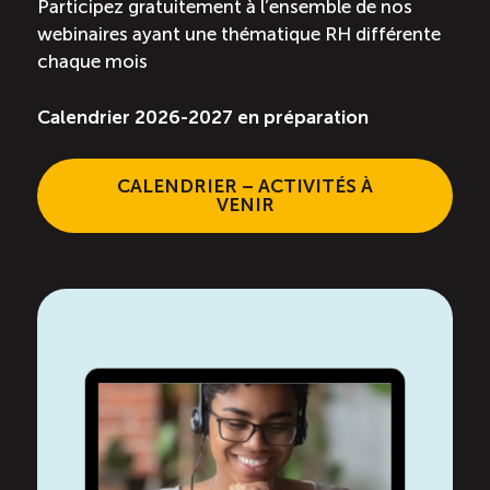
Participez gratuitement à l’ensemble de nos
Entretien ménager : Évaluation – Pertinence de la
webinaires ayant une thématique RH différente
norme
chaque mois
Boomerang – Partage de ressources
Calendrier 2026-2027 en préparation
Saisonnalité
CALENDRIER – ACTIVITÉS À
VENIR
Chantier sur la saisonnalité
Bassins de main-d’oeuvre diversifiés
Devenir membre
Catalogue de formations en ligne