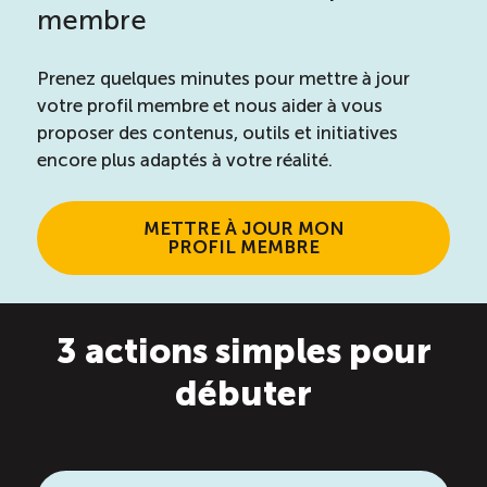
Recrutement de travailleurs étrangers
membre
Ressources
Prenez quelques minutes pour mettre à jour
votre profil membre et nous aider à vous
Compétences et formations
proposer des contenus, outils et initiatives
encore plus adaptés à votre réalité.
Nouvelles formations
METTRE À JOUR MON
PROFIL MEMBRE
Formation sur mesure
Programme de formation EMERIT
3 actions simples pour
débuter
Cuisinier : programme alternance travail-étude
(COUD)
Apprentissage en milieu de travail (PAMT)