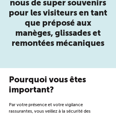
nous de super souvenirs
pour les visiteurs en tant
Reconnaissance des compétences (RCMO)
que préposé aux
Bilan et reconnaissance des acquis (RAC)
manèges, glissades et
Initiatives
remontées mécaniques
Destination IA: Un franc succès
Diagnostic régional Nord-du-Québec
Pourquoi vous êtes
Programme de francisation pour les entreprises
important?
touristiques
Par votre présence et votre vigilance
Valorisation des métiers et carrières en tourisme
rassurantes, vous veillez à la sécurité des