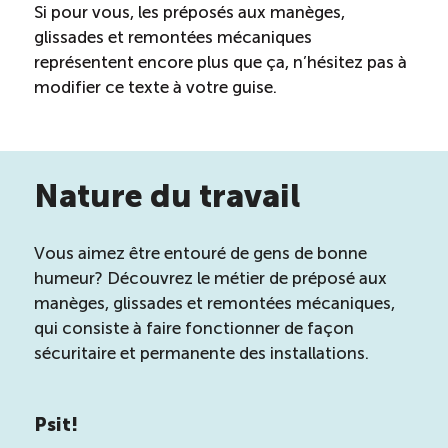
Si pour vous, les préposés aux manèges,
ÉTUDES
glissades et remontées mécaniques
NOUVELLES
EN
INFOLETTRE
DU CQRHT
représentent encore plus que ça, n’hésitez pas à
TOURISME
modifier ce texte à votre guise.
Recherche
Conn
Vimeo
LinkedIn
Facebook
Nature du travail
Vous aimez être entouré de gens de bonne
humeur ? Découvrez le métier de préposé aux
manèges, glissades et remontées mécaniques,
qui consiste à faire fonctionner de façon
sécuritaire et permanente des installations.
Psit!