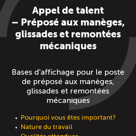
Appel de talent
Saisonnalité des emplois
– Préposé aux manèges,
Outils et ressources
glissades et remontées
mécaniques
Portail RH
Descriptions de fonction
Bases d'affichage pour le poste
de préposé aux manèges,
Balados
glissades et remontées
mécaniques
Diffusion d’offres d’emploi en ligne
Pourquoi vous êtes important?
Programmes d’aide et subventions
Nature du travail