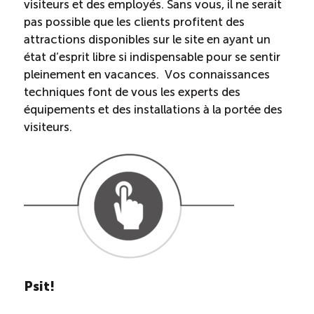
visiteurs et des employés. Sans vous, il ne serait
Entretien ménager : Évaluation – Pertinence de la
pas possible que les clients profitent des
norme
attractions disponibles sur le site en ayant un
état d’esprit libre si indispensable pour se sentir
Boomerang – Partage de ressources
pleinement en vacances. Vos connaissances
techniques font de vous les experts des
équipements et des installations à la portée des
Saisonnalité
visiteurs.
Chantier sur la saisonnalité
Bassins de main-d’oeuvre diversifiés
Devenir membre
Catalogue de formations en ligne
Psit!