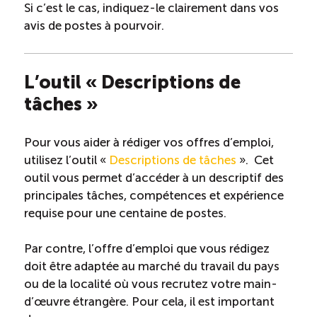
Recrutement de travailleurs étrangers
Si c’est le cas, indiquez-le clairement dans vos
avis de postes à pourvoir.
Ressources
L’outil « Descriptions de
Compétences et formations
tâches »
Nouvelles formations
Pour vous aider à rédiger vos offres d’emploi,
utilisez l’outil «
Descriptions de tâches
». Cet
Formation sur mesure
outil vous permet d’accéder à un descriptif des
principales tâches, compétences et expérience
Programme de formation EMERIT
requise pour une centaine de postes.
Par contre, l’offre d’emploi que vous rédigez
Cuisinier : programme alternance travail-étude
doit être adaptée au marché du travail du pays
(COUD)
ou de la localité où vous recrutez votre main-
d’œuvre étrangère. Pour cela, il est important
Apprentissage en milieu de travail (PAMT)