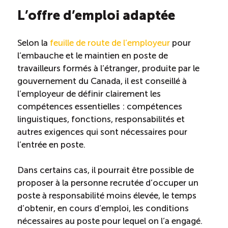
L’offre d’emploi adaptée
Saisonnalité des emplois
Selon la
feuille de route de l’employeur
pour
Outils et ressources
l’embauche et le maintien en poste de
travailleurs formés à l’étranger, produite par le
gouvernement du Canada, il est conseillé à
Portail RH
l’employeur de définir clairement les
compétences essentielles : compétences
Descriptions de fonction
linguistiques, fonctions, responsabilités et
autres exigences qui sont nécessaires pour
Balados
l’entrée en poste.
Dans certains cas, il pourrait être possible de
Diffusion d’offres d’emploi en ligne
proposer à la personne recrutée d’occuper un
poste à responsabilité moins élevée, le temps
Programmes d’aide et subventions
d’obtenir, en cours d’emploi, les conditions
nécessaires au poste pour lequel on l’a engagé.