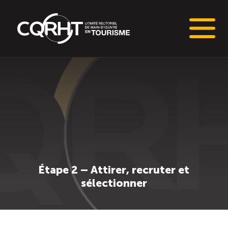
Connaissances stratégiques
Informations sur le marché du travail (IMT)
Tableaux de bord de l’industrie touristique
Main-d’oeuvre en tourisme
Étape 2 – Attirer, recruter et
sélectionner
Le pôle IMT
Répertoire des publications