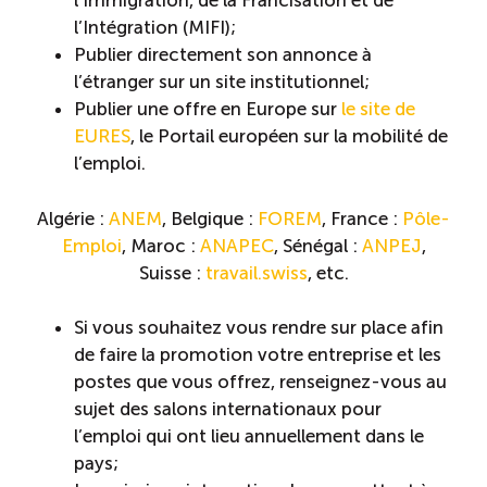
l’Immigration, de la Francisation et de
l’Intégration (MIFI);
ÉTUDES
NOUVELLES
Publier directement son annonce à
EN
INFOLETTRE
DU CQRHT
TOURISME
l’étranger sur un site institutionnel;
Publier une offre en Europe sur
le site de
EURES
, le Portail européen sur la mobilité de
l’emploi.
Recherche
Conn
Vimeo
LinkedIn
Facebook
Algérie :
ANEM
, Belgique :
FOREM
, France :
Pôle-
Emploi
, Maroc :
ANAPEC
, Sénégal :
ANPEJ
,
Suisse :
travail.swiss
, etc.
Si vous souhaitez vous rendre sur place afin
de faire la promotion votre entreprise et les
postes que vous offrez, renseignez-vous au
sujet des salons internationaux pour
l’emploi qui ont lieu annuellement dans le
pays;