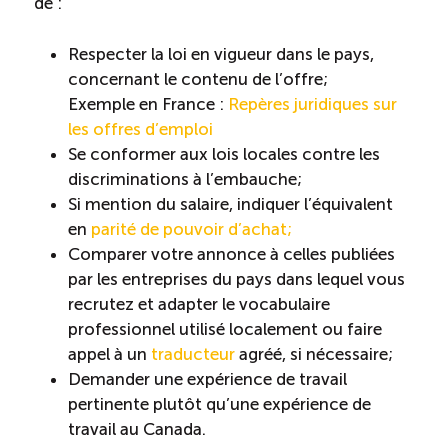
de :
Reconnaissance des compétences (RCMO)
Respecter la loi en vigueur dans le pays,
concernant le contenu de l’offre;
Bilan et reconnaissance des acquis (RAC)
Exemple en France :
Repères juridiques sur
les offres d’emploi
Se conformer aux lois locales contre les
Initiatives
discriminations à l’embauche;
Si mention du salaire, indiquer l’équivalent
Destination IA: Un franc succès
en
parité de pouvoir d’achat;
Comparer votre annonce à celles publiées
par les entreprises du pays dans lequel vous
Diagnostic régional Nord-du-Québec
recrutez et adapter le vocabulaire
professionnel utilisé localement ou faire
Programme de francisation pour les entreprises
appel à un
traducteur
agréé, si nécessaire;
touristiques
Demander une expérience de travail
pertinente plutôt qu’une expérience de
Valorisation des métiers et carrières en tourisme
travail au Canada.