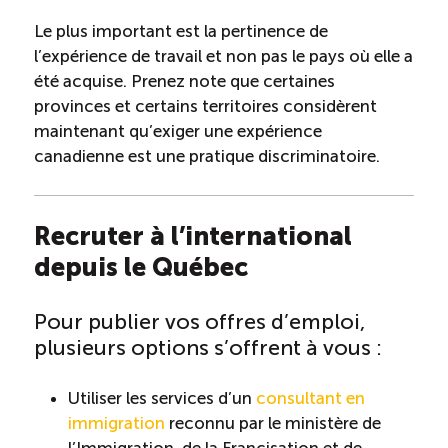
Entretien ménager : Évaluation – Pertinence de la
Le plus important est la pertinence de
norme
l’expérience de travail et non pas le pays où elle a
été acquise. Prenez note que certaines
Boomerang – Partage de ressources
provinces et certains territoires considèrent
maintenant qu’exiger une expérience
canadienne est une pratique discriminatoire.
Saisonnalité
Chantier sur la saisonnalité
Recruter à l’international
depuis le Québec
Bassins de main-d’oeuvre diversifiés
Pour publier vos offres d’emploi,
Devenir membre
plusieurs options s’offrent à vous :
Catalogue de formations en ligne
Utiliser les services d’un
consultant en
immigration
reconnu par le ministère de