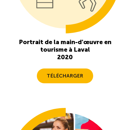
Recrutement de travailleurs étrangers
Ressources
Compétences et formations
Portrait de la main-d'œuvre en
tourisme à Laval
Nouvelles formations
2020
Formation sur mesure
TÉLÉCHARGER
Programme de formation EMERIT
Cuisinier : programme alternance travail-étude
(COUD)
Apprentissage en milieu de travail (PAMT)