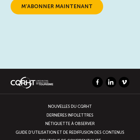
ÉTUDES
NOUVELLES
EN
INFOLETTRE
DU CQRHT
TOURISME
Recherche
Conn
Vimeo
LinkedIn
Facebook
Facebook
LinkedIn
Vimeo
NOUVELLES DU CQRHT
DERNIÈRES INFOLETTRES
NÉTIQUETTE À OBSERVER
GUIDE D’UTILISATION ET DE REDIFFUSION DES CONTENUS