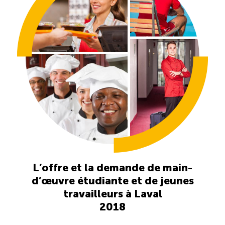
Reconnaissance des compétences (RCMO)
Bilan et reconnaissance des acquis (RAC)
Initiatives
Destination IA: Un franc succès
Diagnostic régional Nord-du-Québec
L’offre et la demande de main-
Programme de francisation pour les entreprises
d’œuvre étudiante et de jeunes
touristiques
travailleurs à Laval
2018
Valorisation des métiers et carrières en tourisme