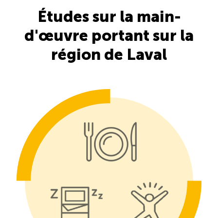
Études sur la main-
Saisonnalité des emplois
d'œuvre portant sur la
Outils et ressources
région de Laval
Portail RH
Descriptions de fonction
Balados
Diffusion d’offres d’emploi en ligne
Programmes d’aide et subventions