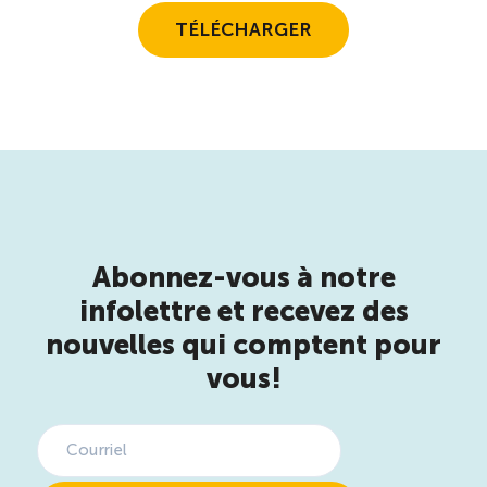
Entretien ménager : Évaluation – Pertinence de la
TÉLÉCHARGER
norme
Boomerang – Partage de ressources
Saisonnalité
Chantier sur la saisonnalité
Abonnez-vous à notre
Bassins de main-d’oeuvre diversifiés
infolettre et recevez des
nouvelles qui comptent pour
Devenir membre
vous!
Catalogue de formations en ligne