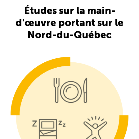
Études sur la main-
Saisonnalité des emplois
d'œuvre portant sur le
Outils et ressources
Nord-du-Québec
Portail RH
Descriptions de fonction
Balados
Diffusion d’offres d’emploi en ligne
Programmes d’aide et subventions