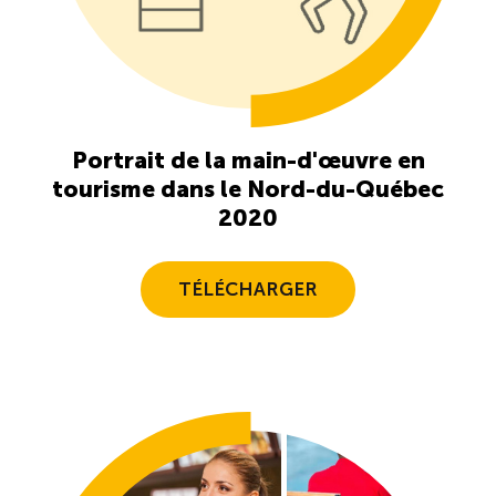
Recrutement de travailleurs étrangers
Ressources
Compétences et formations
Portrait de la main-d'œuvre en
tourisme dans le Nord-du-Québec
Nouvelles formations
2020
Formation sur mesure
TÉLÉCHARGER
Programme EMERIT
Cuisinier : alternance travail-étude
Apprentissage en milieu de travail