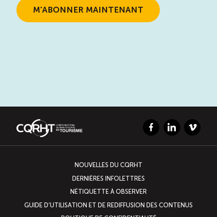
TOURISME
Recherche
Conn
Vimeo
LinkedIn
Facebook
Facebook
LinkedIn
Vimeo
NOUVELLES DU CQRHT
DERNIÈRES INFOLETTRES
NÉTIQUETTE À OBSERVER
GUIDE D’UTILISATION ET DE REDIFFUSION DES CONTENUS