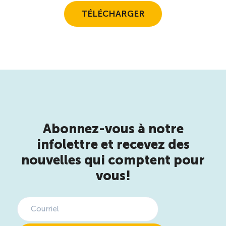
TÉLÉCHARGER
Boomerang
Saisonnalité
Chantier sur la saisonnalité
Bassins de main-d’oeuvre diversifiés
Abonnez-vous à notre
Devenir membre
infolettre et recevez des
nouvelles qui comptent pour
Catalogue de formations en ligne
vous!
ÉTUDES
NOUVELLES
EN
INFOLETTRE
DU CQRHT