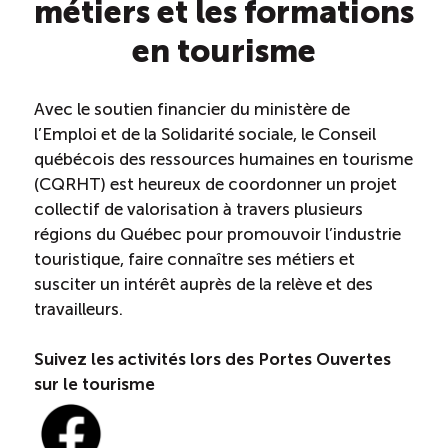
métiers et les formations
en tourisme
Reconnaissance des compétences (RCMO)
Bilan et reconnaissance des acquis (RAC)
Avec le soutien financier du ministère de
l’Emploi et de la Solidarité sociale, le Conseil
Initiatives
québécois des ressources humaines en tourisme
(CQRHT) est heureux de coordonner un projet
collectif de valorisation à travers plusieurs
Destination IA: Un franc succès
régions du Québec pour promouvoir l’industrie
touristique, faire connaître ses métiers et
Diagnostic régional Nord-du-Québec
susciter un intérêt auprès de la relève et des
travailleurs.
Programme de francisation pour les entreprises
touristiques
Suivez les activités lors des Portes Ouvertes
sur le tourisme
Valorisation des métiers et carrières en tourisme