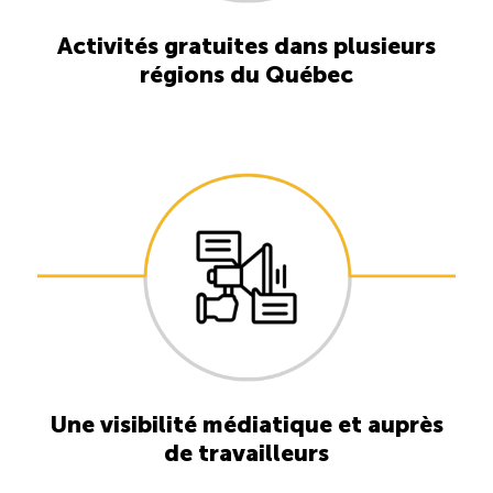
ÉTUDES
Activités gratuites dans plusieurs
NOUVELLES
EN
INFOLETTRE
DU CQRHT
régions du Québec
TOURISME
Recherche
Conn
Vimeo
LinkedIn
Facebook
Une visibilité médiatique et auprès
de travailleurs