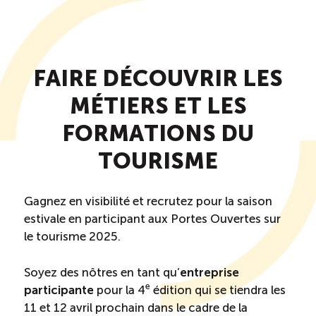
Saisonnalité des emplois
Outils et ressources
FAIRE DÉCOUVRIR LES
MÉTIERS ET LES
Portail RH
FORMATIONS DU
TOURISME
Descriptions de fonction
Balados
Gagnez en visibilité et recrutez pour la saison
estivale en participant aux Portes Ouvertes sur
le tourisme 2025.
Diffusion d’offres d’emploi en ligne
Soyez des nôtres en tant qu’
entreprise
Programmes d’aide et subventions
e
participante
pour la 4
édition qui se tiendra les
11 et 12 avril prochain dans le cadre de la