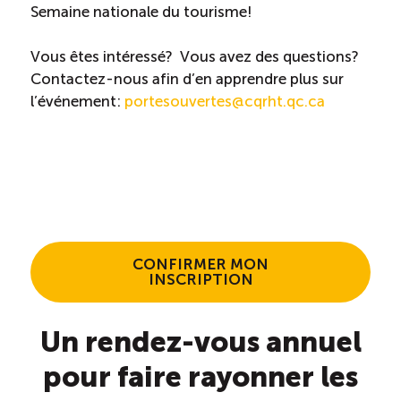
Recrutement de travailleurs étrangers
Semaine nationale du tourisme!
Ressources
Vous êtes intéressé? Vous avez des questions?
Contactez-nous afin d’en apprendre plus sur
l’événement:
portesouvertes@cqrht.qc.ca
Compétences et formations
Nouvelles formations
Formation sur mesure
CONFIRMER MON
Programme de formation EMERIT
INSCRIPTION
Cuisinier : programme alternance travail-étude
Un rendez-vous annuel
(COUD)
pour faire rayonner les
Apprentissage en milieu de travail (PAMT)