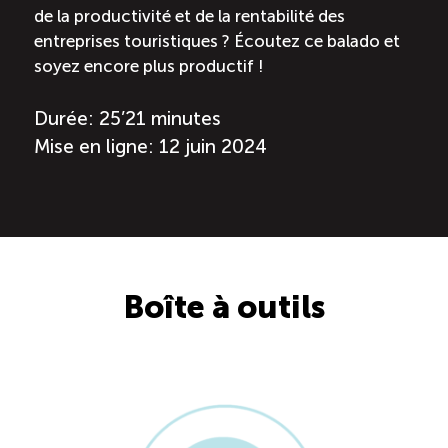
de la productivité et de la rentabilité des
entreprises touristiques ? Écoutez ce balado et
Reconnaissance des compétences (RCMO)
soyez encore plus productif !
Bilan et reconnaissance des acquis (RAC)
Durée: 25’21 minutes
Mise en ligne: 12 juin 2024
Initiatives
Destination IA: Un franc succès
Diagnostic régional Nord-du-Québec
Boîte à outils
Programme de francisation pour les entreprises
touristiques
Valorisation des métiers et carrières en tourisme