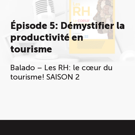
Saisonnalité des emplois
Épisode 5: Démystifier la
Outils et ressources
productivité en
tourisme
Portail RH
Balado – Les RH: le cœur du
Descriptions de fonction
tourisme! SAISON 2
Balados
Diffusion d’offres d’emploi en ligne
Programmes d’aide et subventions