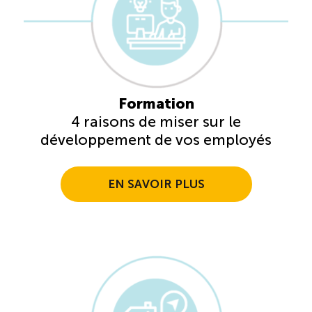
ÉTUDES
NOUVELLES
EN
INFOLETTRE
DU CQRHT
TOURISME
Formation
4 raisons de miser sur le
Recherche
Conn
Vimeo
LinkedIn
Facebook
développement de vos employés
EN SAVOIR PLUS