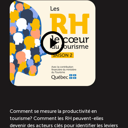
Recrutement de travailleurs étrangers
Ressources
Compétences et formations
Nouvelles formations
Formation sur mesure
Programme de formation EMERIT
Cuisinier : programme alternance travail-étude
(COUD)
Comment se mesure la productivité en
tourisme? Comment les RH peuvent-elles
Apprentissage en milieu de travail (PAMT)
devenir des acteurs clés pour identifier les leviers