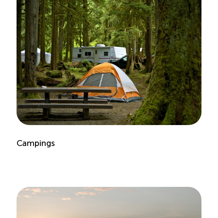
Boomerang
Saisonnalité
Chantier sur la saisonnalité
Bassins de main-d’oeuvre diversifiés
Devenir membre
Campings
Catalogue de formations en ligne
ÉTUDES
NOUVELLES
EN
INFOLETTRE
DU CQRHT