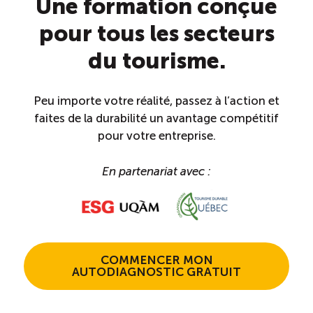
Une formation conçue
pour tous les secteurs
Saisonnalité des emplois
du tourisme.
Outils et ressources
Peu importe votre réalité, passez à l’action et
Portail RH
faites de la durabilité un avantage compétitif
pour votre entreprise.
Descriptions de fonction
En partenariat avec :
Balados
Diffusion d’offres d’emploi en ligne
COMMENCER MON
AUTODIAGNOSTIC GRATUIT
Programmes d’aide et subventions