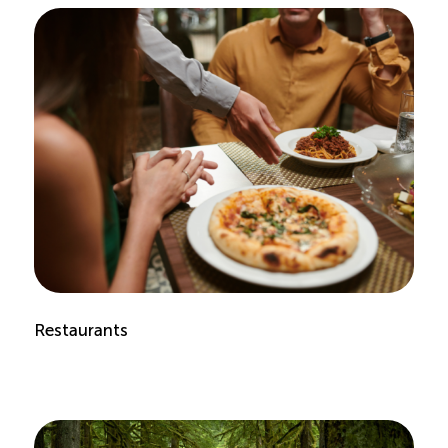
Reconnaissance des compétences
Bilan et reconnaissance des acquis
Initiatives
Destination IA
Diagnostic Nord-du-Québec
Programme de francisation
Restaurants
Métiers et carrières en tourisme
Norme entretien ménager