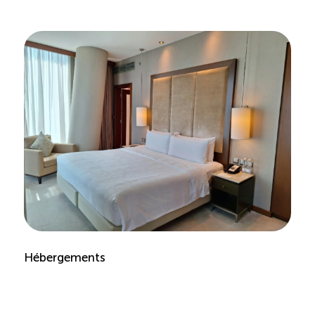
Recrutement de travailleurs étrangers
Ressources
Compétences et formations
Nouvelles formations
Formation sur mesure
Programme EMERIT
Cuisinier : alternance travail-étude
Hébergements
Apprentissage en milieu de travail