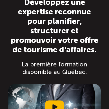
Développez une
expertise reconnue
Saisonnalité des emplois
pour planifier,
Outils et ressources
structurer et
promouvoir votre offre
Portail RH
de tourisme d'affaires.
Descriptions de fonction
La première formation
Balados
disponible au Québec.
Diffusion d’offres d’emploi en ligne
Programmes d’aide et subventions