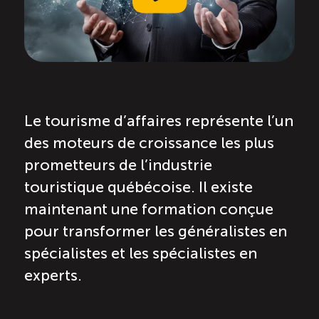
Recrutement de travailleurs étrangers
Ressources
Compétences et formations
Le tourisme d’affaires représente l’un
Nouvelles formations
des moteurs de croissance les plus
prometteurs de l’industrie
Formation sur mesure
touristique québécoise. Il existe
maintenant une formation conçue
Programme EMERIT
pour transformer les généralistes en
spécialistes et les spécialistes en
Cuisinier : alternance travail-étude
experts.
Apprentissage en milieu de travail