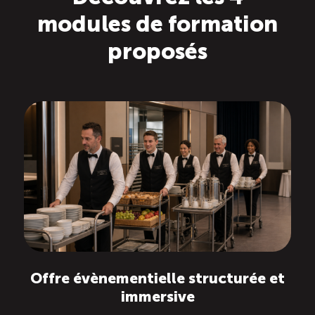
TOURISME
modules de formation
proposés
Recherche
Conn
Vimeo
LinkedIn
Facebook
Offre évènementielle structurée et
immersive