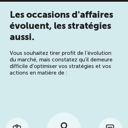
Reconnaissance des compétences
Les occasions d'affaires
Bilan et reconnaissance des acquis
évoluent, les stratégies
aussi.
Initiatives
Vous souhaitez tirer profit de l’évolution
Destination IA
du marché, mais constatez qu’il demeure
difficile d’optimiser vos stratégies et vos
actions en matière de :
Diagnostic Nord-du-Québec
Programme de francisation
Métiers et carrières en tourisme
Norme entretien ménager