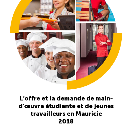
Reconnaissance des compétences
Bilan et reconnaissance des acquis
Initiatives
Destination IA
Diagnostic Nord-du-Québec
Programme de francisation
L’offre et la demande de main-
d’œuvre étudiante et de jeunes
Métiers et carrières en tourisme
travailleurs en Mauricie
2018
Norme entretien ménager