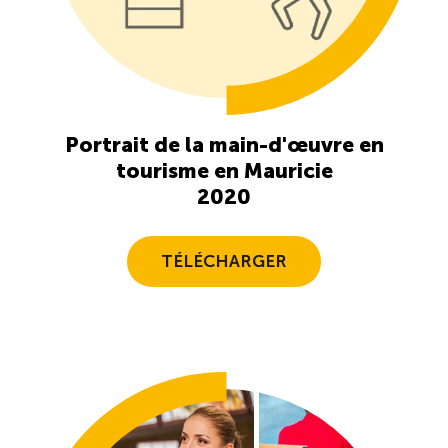
Recrutement de travailleurs étrangers
Ressources
Compétences et formations
Portrait de la main-d'œuvre en
tourisme en Mauricie
Nouvelles formations
2020
Formation sur mesure
TÉLÉCHARGER
Programme EMERIT
Cuisinier : alternance travail-étude
Apprentissage en milieu de travail