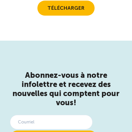
TÉLÉCHARGER
Boomerang
Saisonnalité
Chantier sur la saisonnalité
Bassins de main-d’oeuvre diversifiés
Abonnez-vous à notre
Devenir membre
infolettre et recevez des
nouvelles qui comptent pour
Catalogue de formations en ligne
vous!
ÉTUDES
NOUVELLES
EN
INFOLETTRE
DU CQRHT