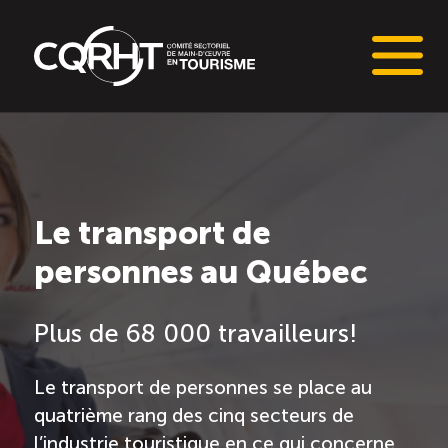
Connaissances stratégiques
Informations sur le marché du travail (IMT)
Le transport de
personnes au Québec
Tableaux de bord de l’industrie touristique
Main-d’oeuvre en tourisme
Plus de 68 000 travailleurs!
Le pôle IMT
Le transport de personnes se place au
quatrième rang des cinq secteurs de
Répertoire des publications
l’industrie touristique en ce qui concerne