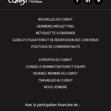
Facebook
LinkedIn
Vimeo
Boomerang
NOUVELLES DU CQRHT
Saisonnalité
DERNIÈRES INFOLETTRES
NÉTIQUETTE À OBSERVER
Chantier sur la saisonnalité
GUIDE D’UTILISATION ET DE REDIFFUSION DES CONTENUS
POLITIQUE DE CONFIDENTIALITÉ
Bassins de main-d’oeuvre diversifiés
À PROPOS DU CQRHT
Devenir membre
CONSEIL D’ADMINISTRATION ET ÉQUIPE
DEVENEZ MEMBRE DU CQRHT
TRAVAILLER AU CQRHT
Catalogue de formations en ligne
NOUS JOINDRE
ÉTUDES
NOUVELLES
EN
INFOLETTRE
DU CQRHT