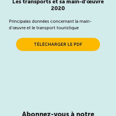
Les transports et sa main-d’œuvre
Recrutement de travailleurs étrangers
2020
Ressources
Principales données concernant la main-
d’œuvre et le transport touristique
Compétences et formations
TÉLÉCHARGER LE PDF
Nouvelles formations
Formation sur mesure
Programme EMERIT
Cuisinier : alternance travail-étude
Apprentissage en milieu de travail
Abonnez-vous à notre