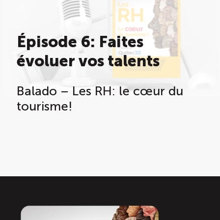
Saisonnalité des emplois
Épisode 6: Faites
Outils et ressources
évoluer vos talents
Portail RH
Balado – Les RH: le cœur du
tourisme!
Descriptions de fonction
Balados
Diffusion d’offres d’emploi en ligne
Programmes d’aide et subventions