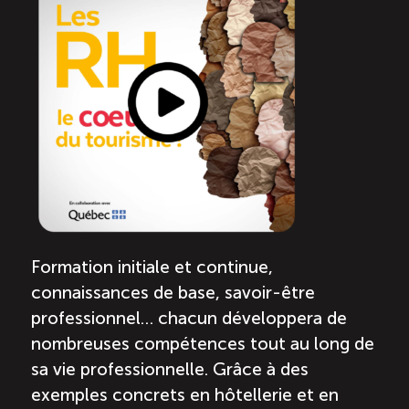
Recrutement de travailleurs étrangers
Ressources
Compétences et formations
Nouvelles formations
Formation sur mesure
Formation initiale et continue,
Programme EMERIT
connaissances de base, savoir-être
professionnel… chacun développera de
Cuisinier : alternance travail-étude
nombreuses compétences tout au long de
sa vie professionnelle. Grâce à des
Apprentissage en milieu de travail
exemples concrets en hôtellerie et en