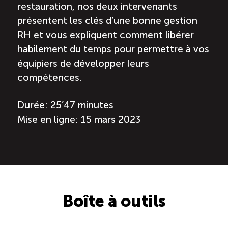
restauration, nos deux intervenants
Reconnaissance des compétences
présentent les clés d’une bonne gestion
RH et vous expliquent comment libérer
Bilan et reconnaissance des acquis
habilement du temps pour permettre à vos
équipiers de développer leurs
Initiatives
compétences.
Destination IA
Durée: 25’47 minutes
Mise en ligne: 15 mars 2023
Diagnostic Nord-du-Québec
Programme de francisation
Métiers et carrières en tourisme
Boîte à outils
Norme entretien ménager