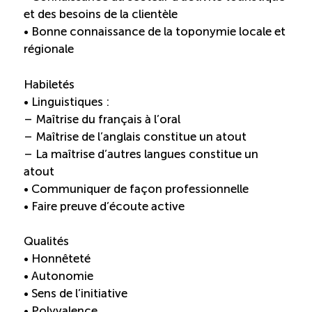
et des besoins de la clientèle
ÉTUDES
NOUVELLES
• Bonne connaissance de la toponymie locale et
EN
INFOLETTRE
DU CQRHT
régionale
TOURISME
Habiletés
• Linguistiques :
– Maîtrise du français à l’oral
Recherche
Conn
Vimeo
LinkedIn
Facebook
– Maîtrise de l’anglais constitue un atout
– La maîtrise d’autres langues constitue un
atout
• Communiquer de façon professionnelle
• Faire preuve d’écoute active
Qualités
• Honnêteté
• Autonomie
• Sens de l’initiative
• Polyvalence