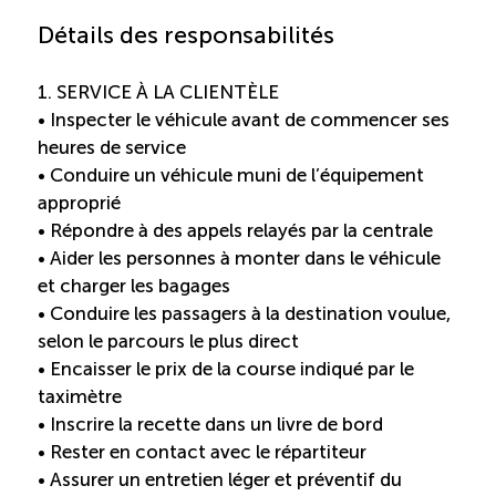
Recrutement de travailleurs étrangers
Détails des responsabilités
Ressources
1. SERVICE À LA CLIENTÈLE
• Inspecter le véhicule avant de commencer ses
Compétences et formations
heures de service
• Conduire un véhicule muni de l’équipement
approprié
Nouvelles formations
• Répondre à des appels relayés par la centrale
• Aider les personnes à monter dans le véhicule
Formation sur mesure
et charger les bagages
• Conduire les passagers à la destination voulue,
Programme de formation EMERIT
selon le parcours le plus direct
• Encaisser le prix de la course indiqué par le
Cuisinier : programme alternance travail-étude
taximètre
(COUD)
• Inscrire la recette dans un livre de bord
• Rester en contact avec le répartiteur
• Assurer un entretien léger et préventif du
Apprentissage en milieu de travail (PAMT)