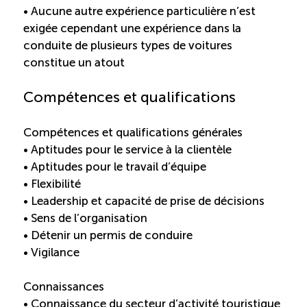
• Aucune autre expérience particulière n’est
Entretien ménager : Évaluation – Pertinence de la
exigée cependant une expérience dans la
norme
conduite de plusieurs types de voitures
constitue un atout
Boomerang – Partage de ressources
Compétences et qualifications
Saisonnalité
Compétences et qualifications générales
Chantier sur la saisonnalité
• Aptitudes pour le service à la clientèle
• Aptitudes pour le travail d’équipe
• Flexibilité
Bassins de main-d’oeuvre diversifiés
• Leadership et capacité de prise de décisions
• Sens de l’organisation
Devenir membre
• Détenir un permis de conduire
• Vigilance
Catalogue de formations en ligne
Connaissances
• Connaissance du secteur d’activité touristique