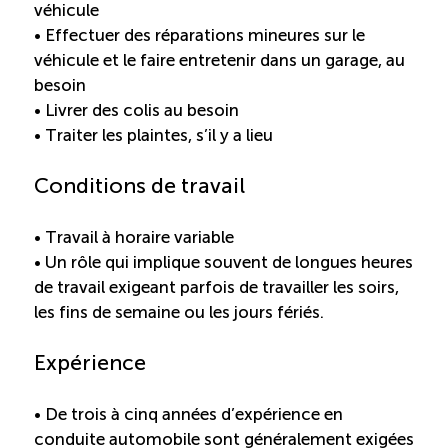
véhicule
• Effectuer des réparations mineures sur le
Reconnaissance des compétences (RCMO)
véhicule et le faire entretenir dans un garage, au
besoin
Bilan et reconnaissance des acquis (RAC)
• Livrer des colis au besoin
• Traiter les plaintes, s’il y a lieu
Initiatives
Conditions de travail
Destination IA: Un franc succès
• Travail à horaire variable
• Un rôle qui implique souvent de longues heures
Diagnostic régional Nord-du-Québec
de travail exigeant parfois de travailler les soirs,
les fins de semaine ou les jours fériés.
Programme de francisation pour les entreprises
touristiques
Expérience
• De trois à cinq années d’expérience en
Valorisation des métiers et carrières en tourisme
conduite automobile sont généralement exigées