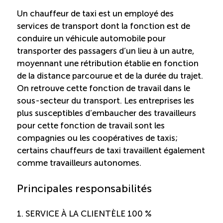
Un chauffeur de taxi est un employé des
Saisonnalité des emplois
services de transport dont la fonction est de
conduire un véhicule automobile pour
Outils et ressources
transporter des passagers d’un lieu à un autre,
moyennant une rétribution établie en fonction
de la distance parcourue et de la durée du trajet.
Portail RH
On retrouve cette fonction de travail dans le
sous-secteur du transport. Les entreprises les
Descriptions de fonction
plus susceptibles d’embaucher des travailleurs
pour cette fonction de travail sont les
compagnies ou les coopératives de taxis;
Balados
certains chauffeurs de taxi travaillent également
comme travailleurs autonomes.
Diffusion d’offres d’emploi en ligne
Principales responsabilités
Programmes d’aide et subventions
1. SERVICE À LA CLIENTÈLE 100 %