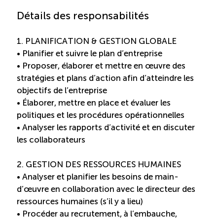
Recrutement de travailleurs étrangers
Détails des responsabilités
Ressources
1. PLANIFICATION & GESTION GLOBALE
• Planifier et suivre le plan d’entreprise
Compétences et formations
• Proposer, élaborer et mettre en œuvre des
stratégies et plans d’action afin d’atteindre les
objectifs de l’entreprise
Nouvelles formations
• Élaborer, mettre en place et évaluer les
politiques et les procédures opérationnelles
Formation sur mesure
• Analyser les rapports d’activité et en discuter
les collaborateurs
Programme de formation EMERIT
2. GESTION DES RESSOURCES HUMAINES
Cuisinier : programme alternance travail-étude
• Analyser et planifier les besoins de main-
(COUD)
d’œuvre en collaboration avec le directeur des
ressources humaines (s’il y a lieu)
• Procéder au recrutement, à l’embauche,
Apprentissage en milieu de travail (PAMT)