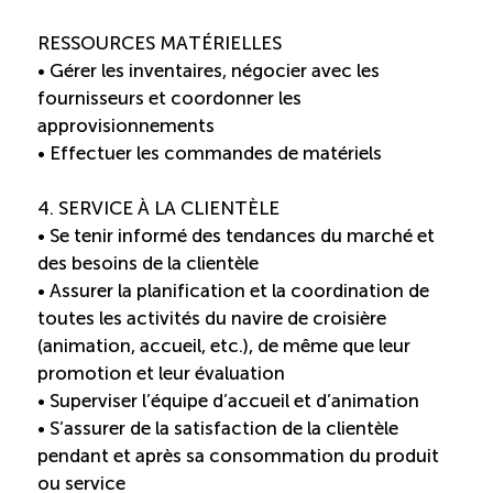
Entretien ménager : Évaluation – Pertinence de la
RESSOURCES MATÉRIELLES
norme
• Gérer les inventaires, négocier avec les
fournisseurs et coordonner les
Boomerang – Partage de ressources
approvisionnements
• Effectuer les commandes de matériels
Saisonnalité
4. SERVICE À LA CLIENTÈLE
• Se tenir informé des tendances du marché et
Chantier sur la saisonnalité
des besoins de la clientèle
• Assurer la planification et la coordination de
Bassins de main-d’oeuvre diversifiés
toutes les activités du navire de croisière
(animation, accueil, etc.), de même que leur
Devenir membre
promotion et leur évaluation
• Superviser l’équipe d’accueil et d’animation
• S’assurer de la satisfaction de la clientèle
Catalogue de formations en ligne
pendant et après sa consommation du produit
ou service