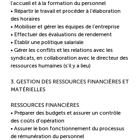
l’accueil et à la formation du personnel
• Répartir le travail et procéder à l’élaboration
Reconnaissance des compétences (RCMO)
des horaires
• Mobiliser et gérer les équipes de l’entreprise
Bilan et reconnaissance des acquis (RAC)
• Effectuer des évaluations de rendement
• Établir une politique salariale
Initiatives
• Gérer les conflits et les relations avec les
syndicats, en collaboration avec le directeur des
ressources humaines (s’il y a lieu)
Destination IA: Un franc succès
3. GESTION DES RESSOURCES FINANCIÈRES ET
Diagnostic régional Nord-du-Québec
MATÉRIELLES
RESSOURCES FINANCIÈRES
Programme de francisation pour les entreprises
touristiques
• Préparer des budgets et assurer un contrôle
des coûts d’opération
• Assurer le bon fonctionnement du processus
Valorisation des métiers et carrières en tourisme
de rémunération du personnel