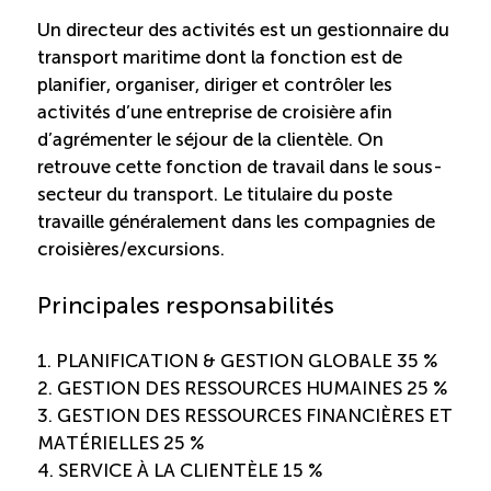
Un directeur des activités est un gestionnaire du
Saisonnalité des emplois
transport maritime dont la fonction est de
planifier, organiser, diriger et contrôler les
Outils et ressources
activités d’une entreprise de croisière afin
d’agrémenter le séjour de la clientèle. On
retrouve cette fonction de travail dans le sous-
Portail RH
secteur du transport. Le titulaire du poste
travaille généralement dans les compagnies de
Descriptions de fonction
croisières/excursions.
Principales responsabilités
Balados
1. PLANIFICATION & GESTION GLOBALE 35 %
Diffusion d’offres d’emploi en ligne
2. GESTION DES RESSOURCES HUMAINES 25 %
3. GESTION DES RESSOURCES FINANCIÈRES ET
Programmes d’aide et subventions
MATÉRIELLES 25 %
4. SERVICE À LA CLIENTÈLE 15 %