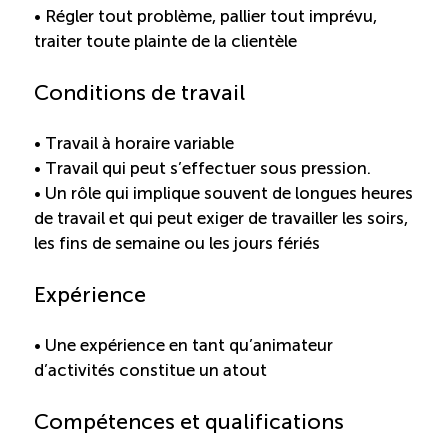
• Régler tout problème, pallier tout imprévu,
ÉTUDES
traiter toute plainte de la clientèle
NOUVELLES
EN
INFOLETTRE
DU CQRHT
TOURISME
Conditions de travail
• Travail à horaire variable
• Travail qui peut s’effectuer sous pression.
Recherche
Conn
Vimeo
LinkedIn
Facebook
• Un rôle qui implique souvent de longues heures
de travail et qui peut exiger de travailler les soirs,
les fins de semaine ou les jours fériés
Expérience
• Une expérience en tant qu’animateur
d’activités constitue un atout
Compétences et qualifications