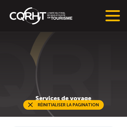
Connaissances stratégiques
Informations sur le marché du travail (IMT)
Tableaux de bord de l’industrie touristique
Main-d’oeuvre en tourisme
Services de voyage
RÉINITIALISER LA PAGINATION
Le pôle IMT
Répertoire des publications