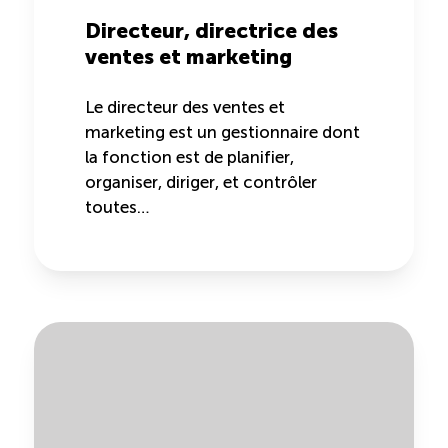
Directeur, directrice des
ÉTUDES
NOUVELLES
EN
INFOLETTRE
ventes et marketing
DU CQRHT
TOURISME
Le directeur des ventes et
marketing est un gestionnaire dont
la fonction est de planifier,
Recherche
Conn
Vimeo
LinkedIn
Facebook
organiser, diriger, et contrôler
toutes…