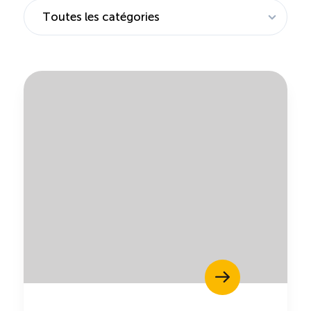
Saisonnalité des emplois
Outils et ressources
Portail RH
Descriptions de fonction
Balados
Diffusion d’offres d’emploi en ligne
Programmes d’aide et subventions