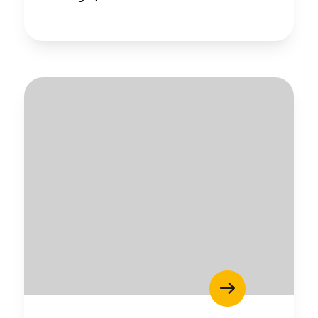
Entretien ménager : Évaluation – Pertinence de la
norme
Boomerang – Partage de ressources
Saisonnalité
Chantier sur la saisonnalité
Bassins de main-d’oeuvre diversifiés
Devenir membre
Catalogue de formations en ligne