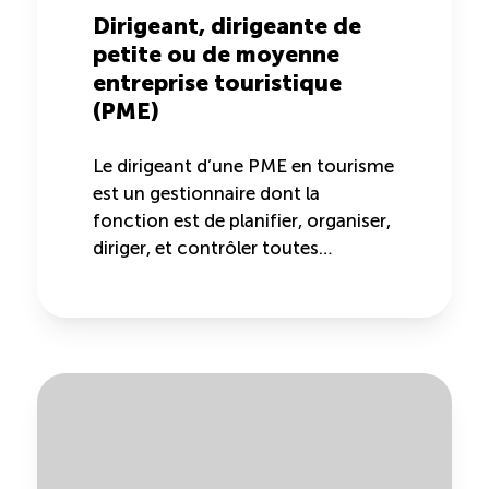
Recrutement de travailleurs étrangers
Dirigeant, dirigeante de
petite ou de moyenne
Ressources
entreprise touristique
(PME)
Compétences et formations
Le dirigeant d’une PME en tourisme
est un gestionnaire dont la
Nouvelles formations
fonction est de planifier, organiser,
diriger, et contrôler toutes…
Formation sur mesure
Programme de formation EMERIT
Cuisinier : programme alternance travail-étude
(COUD)
Apprentissage en milieu de travail (PAMT)