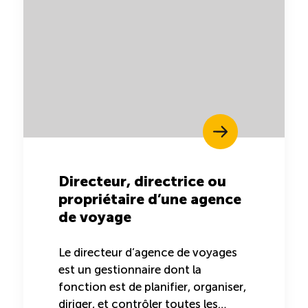
Reconnaissance des compétences (RCMO)
Bilan et reconnaissance des acquis (RAC)
Initiatives
Destination IA: Un franc succès
Directeur, directrice ou
Diagnostic régional Nord-du-Québec
propriétaire d’une agence
de voyage
Programme de francisation pour les entreprises
touristiques
Le directeur d’agence de voyages
est un gestionnaire dont la
Valorisation des métiers et carrières en tourisme
fonction est de planifier, organiser,
diriger, et contrôler toutes les…