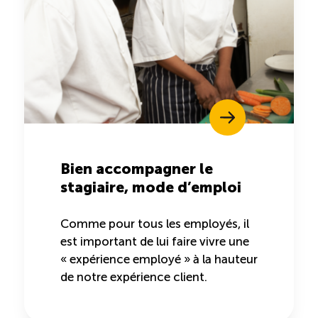
Reconnaissance des compétences (RCMO)
Bilan et reconnaissance des acquis (RAC)
Initiatives
Destination IA: Un franc succès
Bien accompagner le
stagiaire, mode d’emploi
Diagnostic régional Nord-du-Québec
Comme pour tous les employés, il
Programme de francisation pour les entreprises
est important de lui faire vivre une
touristiques
« expérience employé » à la hauteur
de notre expérience client.
Valorisation des métiers et carrières en tourisme