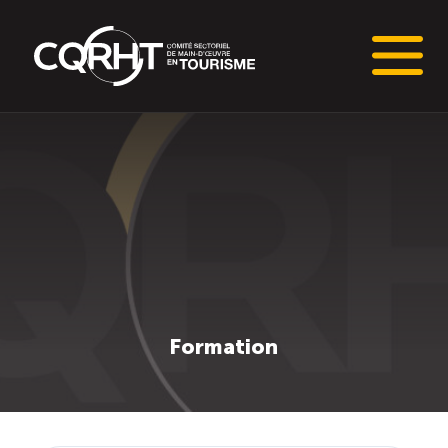
Connaissances stratégiques
Informations sur le marché du travail (IMT)
Tableaux de bord de l’industrie touristique
Main-d’oeuvre en tourisme
Formation
Le pôle IMT
Répertoire des publications