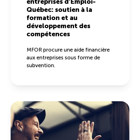
entreprises d’Emploi-
Québec: soutien à la
ÉTUDES
NOUVELLES
EN
INFOLETTRE
formation et au
DU CQRHT
TOURISME
développement des
compétences
MFOR procure une aide financière
Recherche
Conn
Vimeo
LinkedIn
Facebook
aux entreprises sous forme de
subvention.