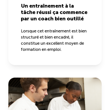
Recrutement de travailleurs étrangers
Un entraînement à la
tâche réussi ça commence
Ressources
par un coach bien outillé
Compétences et formations
Lorsque cet entraînement est bien
structuré et bien encadré, il
constitue un excellent moyen de
Nouvelles formations
formation en emploi.
Formation sur mesure
Programme de formation EMERIT
Cuisinier : programme alternance travail-étude
(COUD)
Apprentissage en milieu de travail (PAMT)