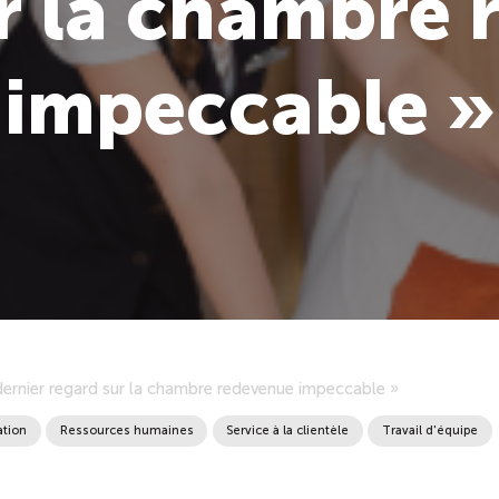
r la chambre
impeccable »
 dernier regard sur la chambre redevenue impeccable »
ation
Ressources humaines
Service à la clientèle
Travail d'équipe