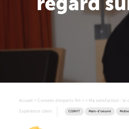
regard su
Accueil
»
Conseils d’experts RH
»
« Ma satisfaction : le
Expérience client
CQRHT
Main-d'oeuvre
Motiv