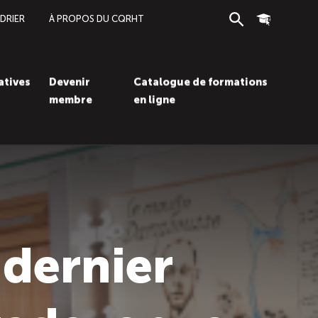
DRIER
À PROPOS DU CQRHT
Recherche
Connexion
iatives
Devenir
Catalogue de formations
membre
en ligne
Recherc
Con
 dernier