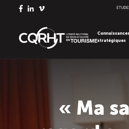
ÉTUDE
Vimeo
LinkedIn
Facebook
Connaissance
stratégiques
« Ma sa