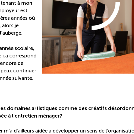
intenant à mon
ployeur est
mières années où
 alors je
l’auberge.
année scolaire,
que ça correspond
 encore de
e peux continuer
’année suivante.
 les domaines artistiques comme des créatifs désordon
sée à l’entretien ménager?
m’a d’ailleurs aidée à développer un sens de l’organisati