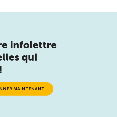
e infolettre
lles qui
!