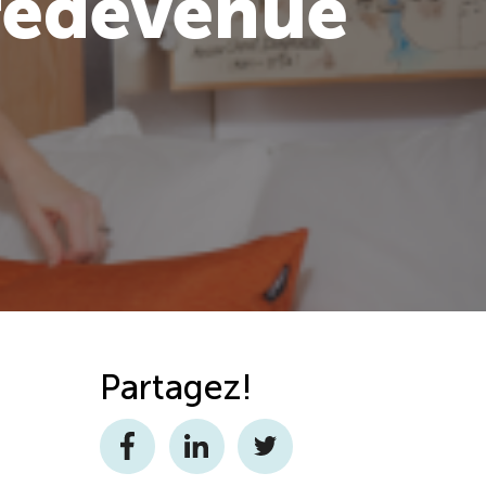
 redevenue
Partagez!
Facebook
LinkedIn
Twitter