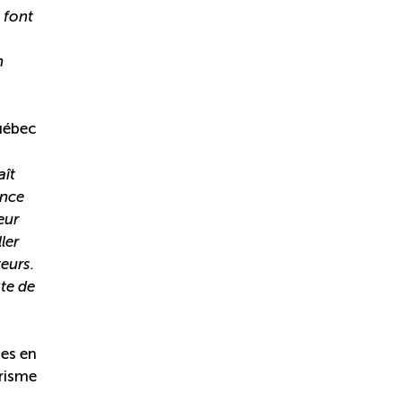
 font
n
Québec
aît
ence
eur
ler
teurs.
te de
es en
risme