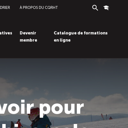
DRIER
À PROPOS DU CQRHT
Recherche
Connexion
iatives
Devenir
Catalogue de formations
membre
en ligne
Recherc
Con
voir pour