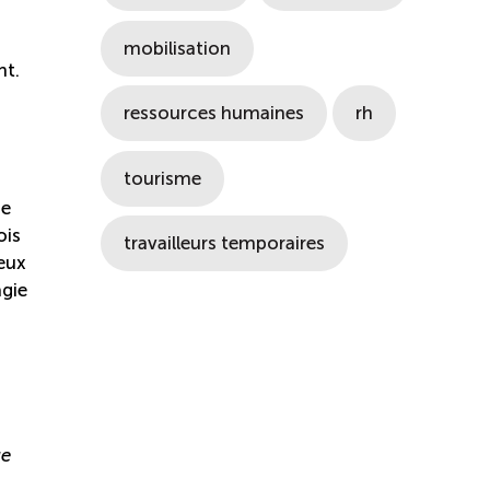
mobilisation
nt.
ressources humaines
rh
tourisme
de
ois
travailleurs temporaires
ceux
agie
ue