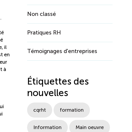
Non classé
.
Pratiques RH
té
té
 il
Témoignages d'entreprises
st en
ueur
t à
Étiquettes des
nouvelles
ui
cqrht
formation
ui
Information
Main oeuvre