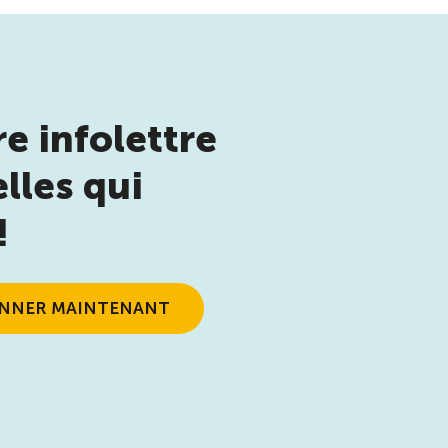
e infolettre
lles qui
!