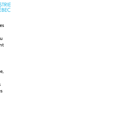
res
du
nt
e,
s
es