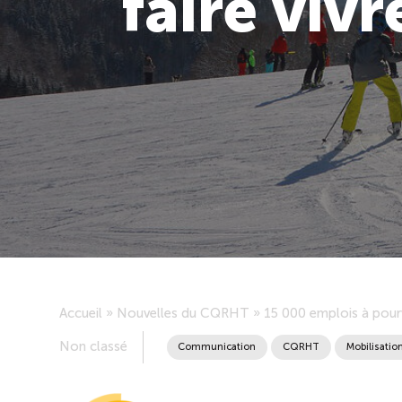
faire viv
Accueil
»
Nouvelles du CQRHT
»
15 000 emplois à pourv
Non classé
Communication
CQRHT
Mobilisatio