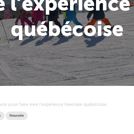
re l’expérience
québécoise
oir pour faire vivre l’expérience hivernale québécoise
n
Nouvelle