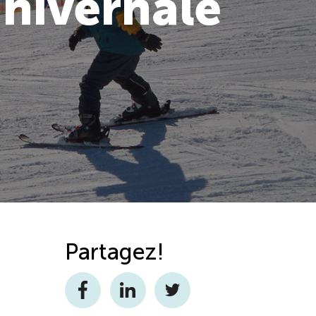
 hivernale
Partagez!
Facebook
LinkedIn
Twitter