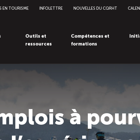
S EN TOURISME
INFOLETTRE
NOUVELLES DU CQRHT
CALEN
s
Outils et
Compétences et
Init
ressources
formations
mplois à pour