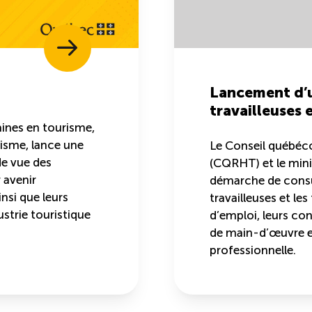
Lancement d’u
travailleuses e
ines en tourisme,
risme, lance une
Le Conseil québéc
de vue des
(CQRHT) et le min
r avenir
démarche de consul
insi que leurs
travailleuses et les
ustrie touristique
d’emploi, leurs con
de main-d’œuvre et
professionnelle.