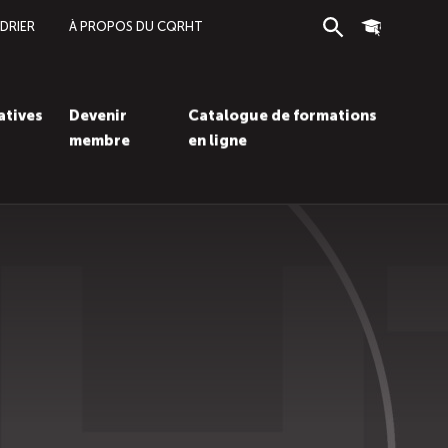
DRIER
À PROPOS DU CQRHT
Recherche
Connexion
iatives
Devenir
Catalogue de formations
membre
en ligne
Recherc
Con