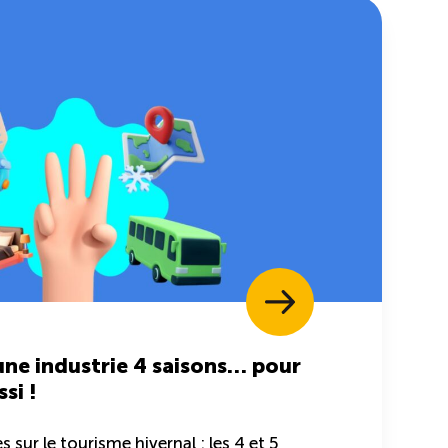
une industrie 4 saisons… pour
si !
 sur le tourisme hivernal : les 4 et 5