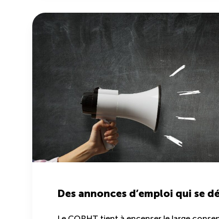
Des annonces d’emploi qui se 
Le CQRHT tient à encenser le large consen