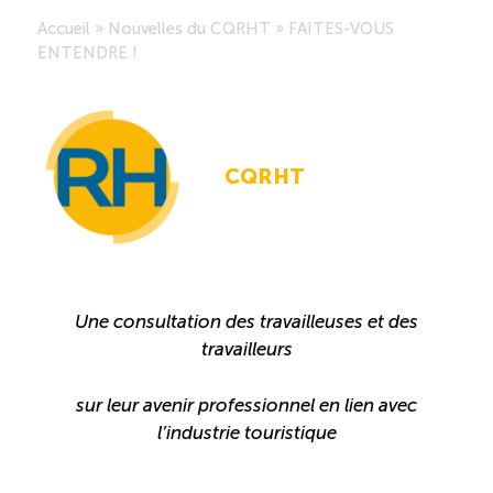
Accueil
»
Nouvelles du CQRHT
»
FAITES-VOUS
Saisonnalité des emplois
ENTENDRE !
Outils et ressources
CQRHT
Portail RH
Descriptions de fonction
Balados
Une consultation des travailleuses et des
travailleurs
Diffusion d’offres d’emploi en ligne
sur leur avenir professionnel en lien avec
l’industrie touristique
Programmes d’aide et subventions