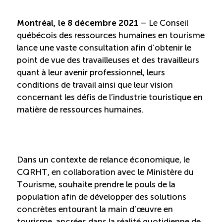
Recrutement de travailleurs étrangers
Montréal, le 8 décembre 2021
– Le Conseil
Ressources
québécois des ressources humaines en tourisme
lance une vaste consultation afin d’obtenir le
Compétences et formations
point de vue des travailleuses et des travailleurs
quant à leur avenir professionnel, leurs
conditions de travail ainsi que leur vision
Nouvelles formations
concernant les défis de l’industrie touristique en
matière de ressources humaines.
Formation sur mesure
Programme EMERIT
Dans un contexte de relance économique, le
CQRHT, en collaboration avec le Ministère du
Cuisinier : alternance travail-étude
Tourisme, souhaite prendre le pouls de la
population afin de développer des solutions
Apprentissage en milieu de travail
concrètes entourant la main d’œuvre en
tourisme, ancrées dans la réalité quotidienne de