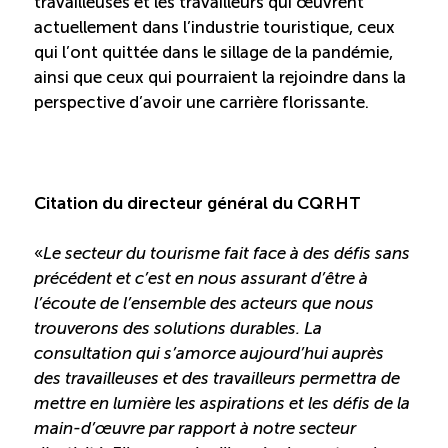
travailleuses et les travailleurs qui œuvrent
actuellement dans l’industrie touristique, ceux
Boomerang
qui l’ont quittée dans le sillage de la pandémie,
ainsi que ceux qui pourraient la rejoindre dans la
Saisonnalité
perspective d’avoir une carrière florissante.
Chantier sur la saisonnalité
Citation du directeur général du CQRHT
Bassins de main-d’oeuvre diversifiés
«
Le secteur du tourisme fait face à des défis sans
Devenir membre
précédent et c’est en nous assurant d’être à
l’écoute de l’ensemble des acteurs que nous
trouverons des solutions durables. La
Catalogue de formations en ligne
consultation qui s’amorce aujourd’hui auprès
des travailleuses et des travailleurs permettra de
mettre en lumière les aspirations et les défis de la
ÉTUDES
NOUVELLES
main-d’œuvre par rapport à notre secteur
EN
INFOLETTRE
DU CQRHT