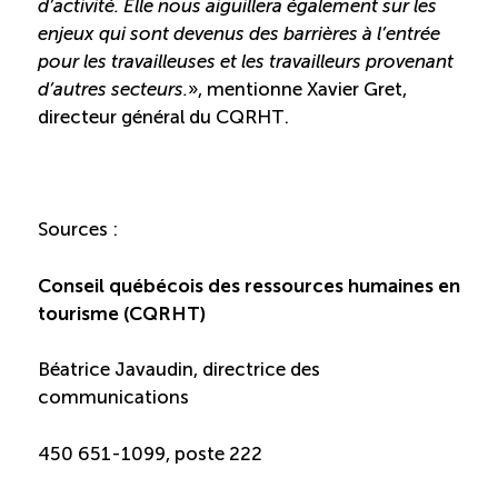
d’activité. Elle nous aiguillera également sur les
TOURISME
enjeux qui sont devenus des barrières à l’entrée
pour les travailleuses et les travailleurs provenant
d’autres secteurs.
», mentionne Xavier Gret,
directeur général du CQRHT.
Recherche
Conn
Vimeo
LinkedIn
Facebook
Sources :
Conseil québécois des ressources humaines en
tourisme (CQRHT)
Béatrice Javaudin, directrice des
communications
450 651-1099, poste 222