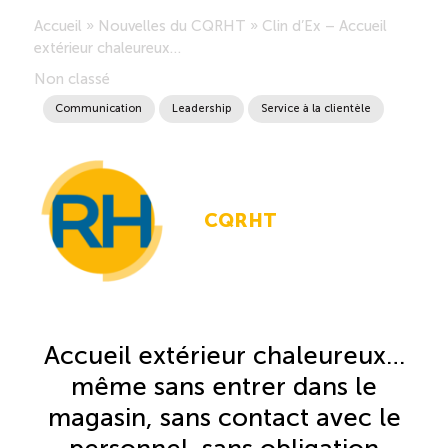
Accueil
»
Nouvelles du CQRHT
»
Clin d’Ex – Accueil
Saisonnalité des emplois
extérieur chaleureux…
Non classé
Outils et ressources
Communication
Leadership
Service à la clientèle
Portail RH
CQRHT
Descriptions de fonction
Balados
Diffusion d’offres d’emploi en ligne
Accueil extérieur chaleureux…
même sans entrer dans le
Programmes d’aide et subventions
magasin, sans contact avec le