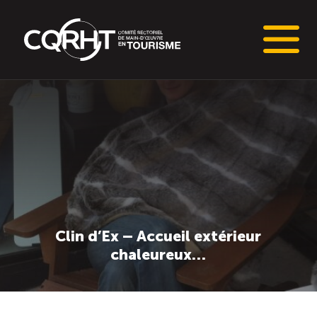
Connaissances stratégiques
Informations sur le marché du travail (IMT)
Tableaux de bord de l’industrie touristique
Main-d’oeuvre en tourisme
Clin d’Ex – Accueil extérieur
chaleureux…
Le pôle IMT
Répertoire des publications