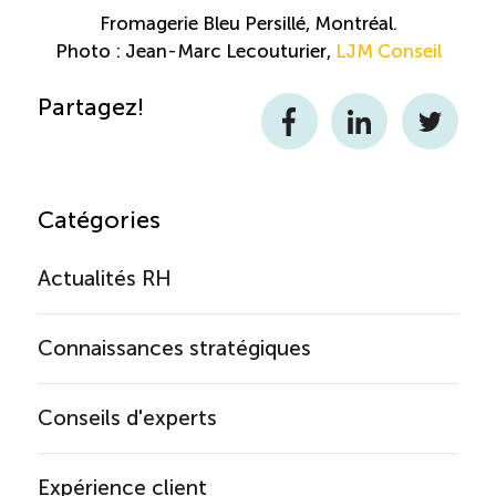
Fromagerie Bleu Persillé, Montréal.
Reconnaissance des compétences (RCMO)
Photo : Jean-Marc Lecouturier,
LJM Conseil
Partagez!
Bilan et reconnaissance des acquis (RAC)
Facebook
LinkedIn
Twitter
Initiatives
Catégories
Destination IA: Un franc succès
Actualités RH
Diagnostic régional Nord-du-Québec
Connaissances stratégiques
Programme de francisation pour les entreprises
touristiques
Conseils d'experts
Valorisation des métiers et carrières en tourisme
Expérience client