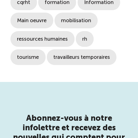
cqrht
formation
Information
ÉTUDES
NOUVELLES
EN
INFOLETTRE
DU CQRHT
Main oeuvre
mobilisation
TOURISME
ressources humaines
rh
Recherche
Conn
Vimeo
LinkedIn
Facebook
tourisme
travailleurs temporaires
Abonnez-vous à notre
infolettre et recevez des
nouvelles qui comptent pour