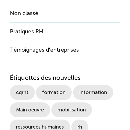
Boomerang
Non classé
Saisonnalité
Pratiques RH
Chantier sur la saisonnalité
Témoignages d'entreprises
Bassins de main-d’oeuvre diversifiés
Étiquettes des nouvelles
Devenir membre
cqrht
formation
Information
Catalogue de formations en ligne
Main oeuvre
mobilisation
ÉTUDES
NOUVELLES
EN
INFOLETTRE
ressources humaines
rh
DU CQRHT