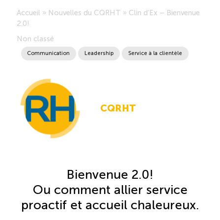
Accueil
»
Nouvelles du CQRHT
»
Clin d’Ex – Bienvenue
Saisonnalité des emplois
2.0!
Non classé
Outils et ressources
Communication
Leadership
Service à la clientèle
Portail RH
CQRHT
Descriptions de fonction
Balados
Diffusion d’offres d’emploi en ligne
Bienvenue 2.0!
Ou comment allier service
Programmes d’aide et subventions
proactif et accueil chaleureux.