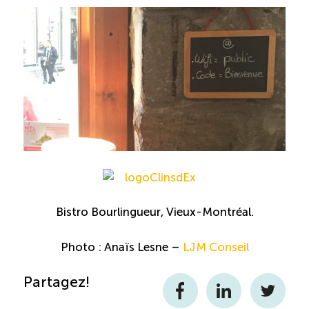
Recrutement de travailleurs étrangers
Ressources
Compétences et formations
Nouvelles formations
Formation sur mesure
Programme EMERIT
Bistro Bourlingueur, Vieux-Montréal.
Cuisinier : alternance travail-étude
Photo : Anaïs Lesne –
LJM Conseil
Partagez!
Apprentissage en milieu de travail
Facebook
LinkedIn
Twitter