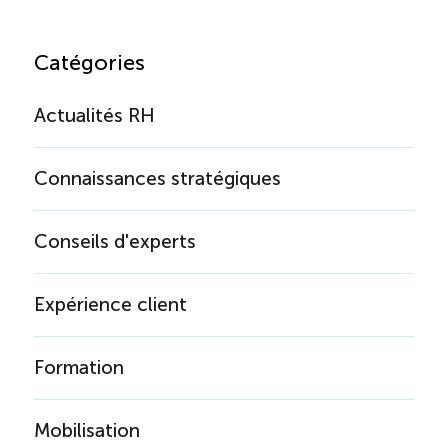
Reconnaissance des compétences
Catégories
Bilan et reconnaissance des acquis
Actualités RH
Initiatives
Connaissances stratégiques
Destination IA
Conseils d'experts
Diagnostic Nord-du-Québec
Expérience client
Programme de francisation
Formation
Métiers et carrières en tourisme
Norme entretien ménager
Mobilisation