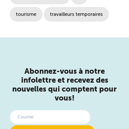
TOURISME
tourisme
travailleurs temporaires
Recherche
Conn
Vimeo
LinkedIn
Facebook
Abonnez-vous à notre
infolettre et recevez des
nouvelles qui comptent pour
vous!