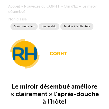
Accueil
»
Nouvelles du CQRHT
»
Clin d’Ex – Le miroir
Saisonnalité des emplois
désembué
Non classé
Outils et ressources
Communication
Leadership
Service à la clientèle
Portail RH
CQRHT
Descriptions de fonction
Balados
Diffusion d’offres d’emploi en ligne
Le miroir désembué améliore
« clairement » l’après-douche
Programmes d’aide et subventions
à l’hôtel