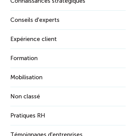
Connaissances stratégiques
Boomerang
Conseils d'experts
Saisonnalité
Expérience client
Chantier sur la saisonnalité
Formation
Bassins de main-d’oeuvre diversifiés
Mobilisation
Devenir membre
Non classé
Catalogue de formations en ligne
Pratiques RH
ÉTUDES
NOUVELLES
EN
INFOLETTRE
Témoignages d'entreprises
DU CQRHT