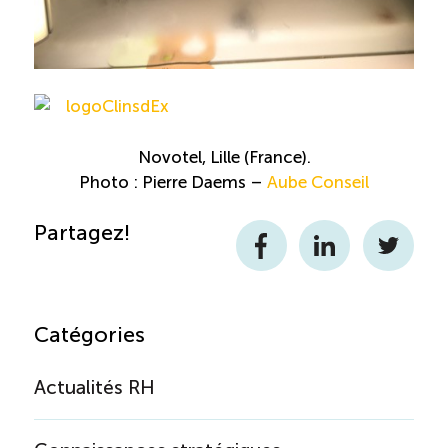
Reconnaissance des compétences
Bilan et reconnaissance des acquis
Initiatives
Novotel, Lille (France).
Photo : Pierre Daems –
Aube Conseil
Destination IA
Partagez!
Facebook
LinkedIn
Twitter
Diagnostic Nord-du-Québec
Programme de francisation
Catégories
Métiers et carrières en tourisme
Actualités RH
Norme entretien ménager