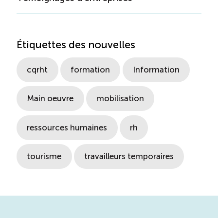
TOURISME
Étiquettes des nouvelles
Recherche
Conn
Vimeo
LinkedIn
Facebook
cqrht
formation
Information
Main oeuvre
mobilisation
ressources humaines
rh
tourisme
travailleurs temporaires