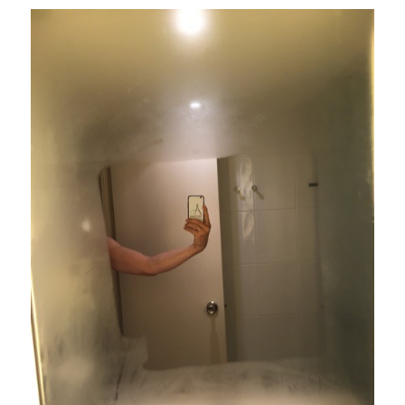
Recrutement de travailleurs étrangers
Ressources
Compétences et formations
Nouvelles formations
Formation sur mesure
Programme EMERIT
Cuisinier : alternance travail-étude
Apprentissage en milieu de travail