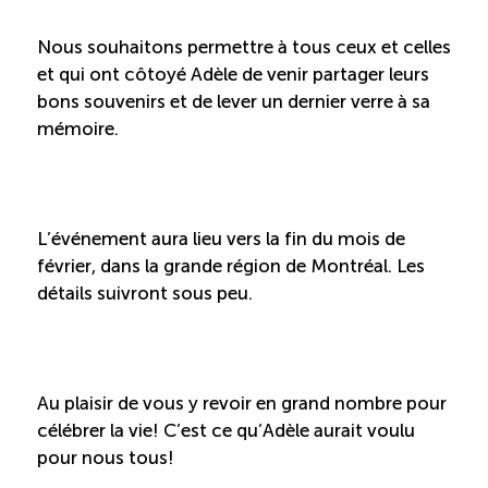
Boomerang
Nous souhaitons permettre à tous ceux et celles
et qui ont côtoyé Adèle de venir partager leurs
bons souvenirs et de lever un dernier verre à sa
Saisonnalité
mémoire.
Chantier sur la saisonnalité
Bassins de main-d’oeuvre diversifiés
L’événement aura lieu vers la fin du mois de
février, dans la grande région de Montréal. Les
Devenir membre
détails suivront sous peu.
Catalogue de formations en ligne
Au plaisir de vous y revoir en grand nombre pour
célébrer la vie! C’est ce qu’Adèle aurait voulu
ÉTUDES
pour nous tous!
NOUVELLES
EN
INFOLETTRE
DU CQRHT