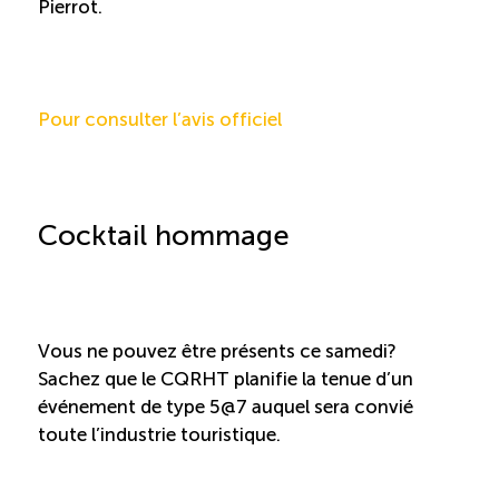
Pierrot.
Reconnaissance des compétences
Bilan et reconnaissance des acquis
Pour consulter l’avis officiel
Initiatives
Destination IA
Cocktail hommage
Diagnostic Nord-du-Québec
Programme de francisation
Vous ne pouvez être présents ce samedi?
Sachez que le CQRHT planifie la tenue d’un
événement de type 5@7 auquel sera convié
Métiers et carrières en tourisme
toute l’industrie touristique.
Norme entretien ménager