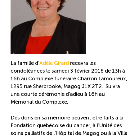
Recrutement de travailleurs étrangers
Ressources
Compétences et formations
Nouvelles formations
La famille d’
Adèle Girard
recevra les
condoléances le samedi 3 février 2018 de 13h à
Formation sur mesure
16h au Complexe funéraire Charron Lamoureux,
1295 rue Sherbrooke, Magog J1X 2T2. Suivra
Programme EMERIT
une courte cérémonie d’adieu à 16h au
Mémorial du Complexe.
Cuisinier : alternance travail-étude
Des dons en sa mémoire peuvent être faits à la
Fondation québécoise du cancer, à l’Unité des
Apprentissage en milieu de travail
soins palliatifs de l’Hôpital de Magog ou à la Villa