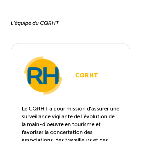
TOURISME
L’équipe du CQRHT
Recherche
Conn
Vimeo
LinkedIn
Facebook
CQRHT
Le CQRHT a pour mission d’assurer une
surveillance vigilante de l’évolution de
la main-d’oeuvre en tourisme et
favoriser la concertation des
associations, des travailleurs et des