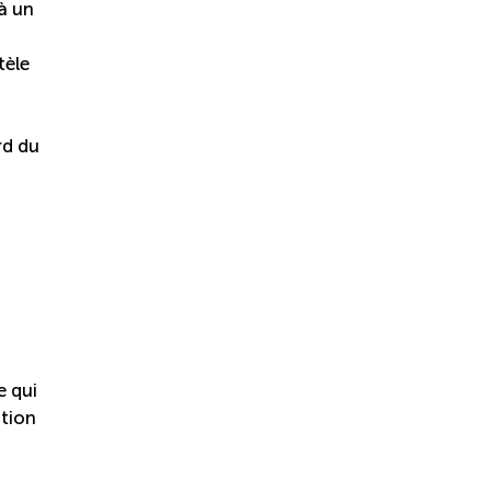
 à un
tèle
rd du
e qui
ation