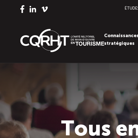
ÉTUDE
Vimeo
LinkedIn
Facebook
Connaissance
stratégiques
Tous en