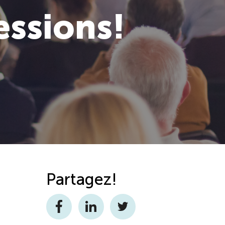
essions!
Partagez!
Facebook
LinkedIn
Twitter