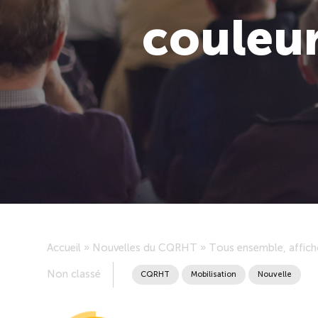
couleur
Accueil
»
Nouvelles du CQRHT
»
Tous ensemble, affich
Non classé
CQRHT
Mobilisation
Nouvelle