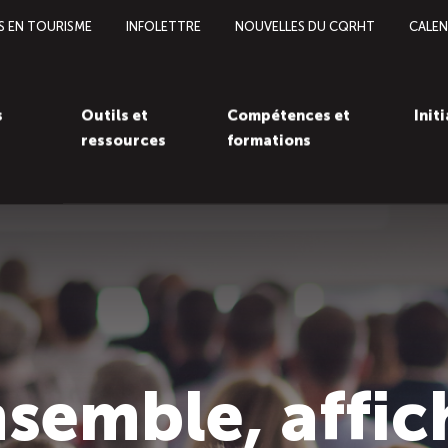
S EN TOURISME
INFOLETTRE
NOUVELLES DU CQRHT
CALEN
s
Outils et
Compétences et
Init
ressources
formations
semble, affic