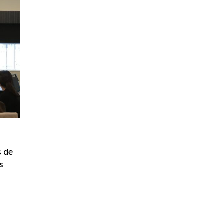
s de
s