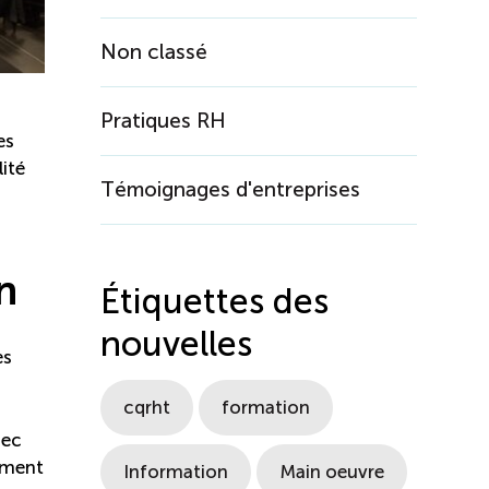
Non classé
Pratiques RH
es
lité
Témoignages d'entreprises
n
Étiquettes des
nouvelles
es
cqrht
formation
bec
nement
Information
Main oeuvre