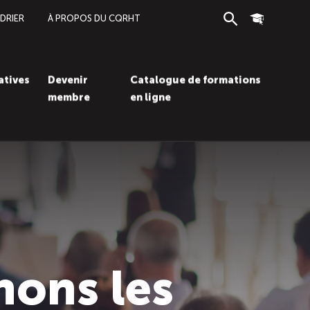
DRIER
À PROPOS DU CQRHT
Recherche
Connexion
iatives
Devenir
Catalogue de formations
membre
en ligne
Recherc
Con
hons les