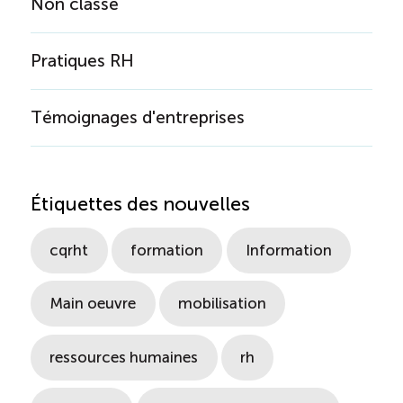
Non classé
ÉTUDES
NOUVELLES
EN
INFOLETTRE
DU CQRHT
Pratiques RH
TOURISME
Témoignages d'entreprises
Recherche
Conn
Vimeo
LinkedIn
Facebook
Étiquettes des nouvelles
cqrht
formation
Information
Main oeuvre
mobilisation
ressources humaines
rh