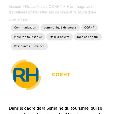
Accueil
»
Nouvelles du CQRHT
»
Hommage aux
Saisonnalité des emplois
travailleurs et travailleuses de l’industrie touristique
Non classé
Outils et ressources
Communication
communiqué de presse
CQRHT
industrie touristique
Main-d'oeuvre
médias sociaux
Portail RH
Ressources humaines
Descriptions de fonction
Balados
CQRHT
Diffusion d’offres d’emploi en ligne
Programmes d’aide et subventions
Dans le cadre de la Semaine du tourisme, qui se