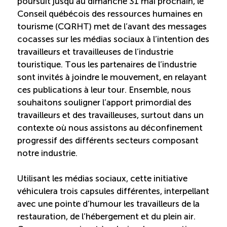
poursuit jusqu’au dimanche 31 mai prochain, le
Recrutement de travailleurs étrangers
Conseil québécois des ressources humaines en
tourisme (CQRHT) met de l’avant des messages
Ressources
cocasses sur les médias sociaux à l’intention des
travailleurs et travailleuses de l’industrie
Compétences et formations
touristique. Tous les partenaires de l’industrie
sont invités à joindre le mouvement, en relayant
ces publications à leur tour. Ensemble, nous
Nouvelles formations
souhaitons souligner l’apport primordial des
travailleurs et des travailleuses, surtout dans un
Formation sur mesure
contexte où nous assistons au déconfinement
progressif des différents secteurs composant
Programme de formation EMERIT
notre industrie.
Utilisant les médias sociaux, cette initiative
Cuisinier : programme alternance travail-étude
(COUD)
véhiculera trois capsules différentes, interpellant
avec une pointe d’humour les travailleurs de la
restauration, de l’hébergement et du plein air.
Apprentissage en milieu de travail (PAMT)