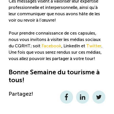
Ces messages visent à valoriser leur expertise
professionnelle et interpersonnelle, ainsi qu’à
Reconnaissance des compétences (RCMO)
leur communiquer que nous avons hâte de les
voir ou revoir à l’œuvre!
Bilan et reconnaissance des acquis (RAC)
Pour prendre connaissance de ces capsules,
nous vous invitons à visiter les médias sociaux
Initiatives
du CQRHT; soit
Facebook
, LinkedIn et
Twitter
.
Une fois que vous serez rendus sur ces médias,
Destination IA: Un franc succès
vous allez pouvoir les partager à votre tour!
Bonne Semaine du tourisme à
Diagnostic régional Nord-du-Québec
tous!
Programme de francisation pour les entreprises
touristiques
Partagez!
Facebook
LinkedIn
Twitter
Valorisation des métiers et carrières en tourisme