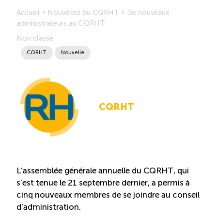
Accueil
»
Nouvelles du CQRHT
»
De nouveaux
Saisonnalité des emplois
administrateurs au CQRHT
Non classé
Outils et ressources
CQRHT
Nouvelle
Portail RH
CQRHT
Descriptions de fonction
Balados
Diffusion d’offres d’emploi en ligne
L’assemblée générale annuelle du CQRHT, qui
s’est tenue le 21 septembre dernier, a permis à
Programmes d’aide et subventions
cinq nouveaux membres de se joindre au conseil
d’administration.