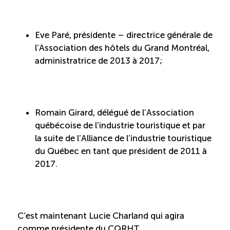
ÉTUDES
NOUVELLES
EN
INFOLETTRE
DU CQRHT
Eve Paré, présidente – directrice générale de
TOURISME
l’Association des hôtels du Grand Montréal,
administratrice de 2013 à 2017;
Recherche
Conn
Vimeo
LinkedIn
Facebook
Romain Girard, délégué de l’Association
québécoise de l’industrie touristique et par
la suite de l’Alliance de l’industrie touristique
du Québec en tant que président de 2011 à
2017.
C’est maintenant Lucie Charland qui agira
comme présidente du CQRHT.