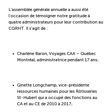
Entretien ménager : Évaluation – Pertinence de la
L’assemblée générale annuelle a aussi été
norme
l’occasion de témoigner notre gratitude à
quatre administrateurs pour leur contribution au
Boomerang – Partage de ressources
CQRHT. Il s’agit de :
Saisonnalité
Charlène Baron, Voyages CAA – Québec
Chantier sur la saisonnalité
Montréal, administratrice pendant 17 ans;
Bassins de main-d’oeuvre diversifiés
Devenir membre
Ginette Longchamp, vice-présidente
ressources humaines pour les Rôtisseries
St-Hubert qui a occupé des fonctions au
Catalogue de formations en ligne
CA et au CE de 2010 à 2017;