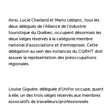
Recrutement de travailleurs étrangers
Ressources
Ainsi, Lucie Charland et Mario Leblanc, tous les
deux délégués de l’Alliance de l’industrie
Compétences et formations
touristique du Québec, occupent désormais les
deux sièges réservés à la catégorie membre
national d’associations et d’entreprises. Cette
Nouvelles formations
délégation au sein des instances du CQRHT doit
assurer la représentation des préoccupations
Formation sur mesure
régionales.
Programme de formation EMERIT
Cuisinier : programme alternance travail-étude
Louise Giguère, déléguée d’Unifor occupe, quant
(COUD)
à elle, un des trois sièges réservés aux membres
associatifs de travailleurs/professionnels.
Apprentissage en milieu de travail (PAMT)