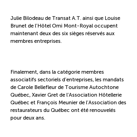
Reconnaissance des compétences (RCMO)
Julie Bilodeau de Transat A.T. ainsi que Louise
Brunet de l’Hôtel Omi Mont-Royal occupent
Bilan et reconnaissance des acquis (RAC)
maintenant deux des six sièges réservés aux
membres entreprises.
Initiatives
Destination IA: Un franc succès
Finalement, dans la catégorie membres
associatifs sectoriels d’entreprises, les mandats
Diagnostic régional Nord-du-Québec
de Carole Bellefleur de Tourisme Autochtone
Québec, Xavier Gret de l’Association Hôtellerie
Québec et François Meunier de l’Association des
Programme de francisation pour les entreprises
touristiques
restaurateurs du Québec ont été renouvelés
pour deux ans.
Valorisation des métiers et carrières en tourisme