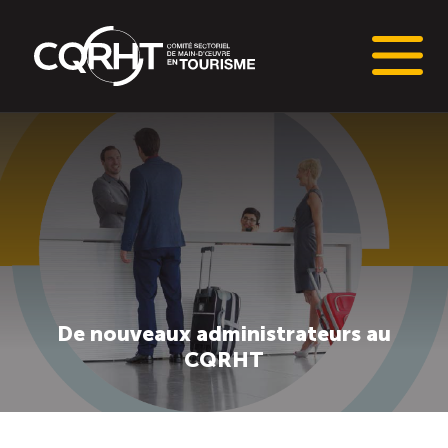
Connaissances stratégiques
Informations sur le marché du travail (IMT)
Tableaux de bord de l’industrie touristique
Main-d’oeuvre en tourisme
De nouveaux administrateurs au
CQRHT
Le pôle IMT
Répertoire des publications