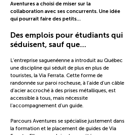
Recrutement de travailleurs étrangers
Aventures a choisi de miser sur la
collaboration avec ses concurrents. Une idée
Ressources
qui pourrait faire des petits…
Des emplois pour étudiants qui
Compétences et formations
séduisent, sauf que…
Nouvelles formations
L’entreprise saguenéenne a introduit au Québec
une discipline qui séduit de plus en plus de
Formation sur mesure
touristes, la Via Ferrata. Cette forme de
randonnée sur paroi rocheuse, à l’aide d’un câble
Programme de formation EMERIT
d’acier accroché à des prises métalliques, est
accessible à tous, mais nécessite
l’accompagnement d’un guide.
Cuisinier : programme alternance travail-étude
(COUD)
Parcours Aventures se spécialise justement dans
la formation et le placement de guides de Via
Apprentissage en milieu de travail (PAMT)