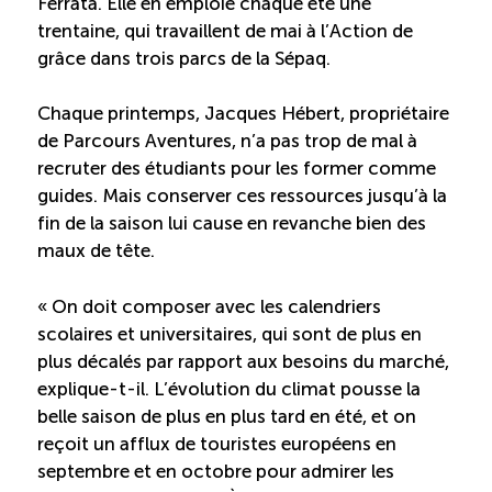
Ferrata. Elle en emploie chaque été une
trentaine, qui travaillent de mai à l’Action de
Reconnaissance des compétences (RCMO)
grâce dans trois parcs de la Sépaq.
Bilan et reconnaissance des acquis (RAC)
Chaque printemps, Jacques Hébert, propriétaire
de Parcours Aventures, n’a pas trop de mal à
recruter des étudiants pour les former comme
Initiatives
guides. Mais conserver ces ressources jusqu’à la
fin de la saison lui cause en revanche bien des
Destination IA: Un franc succès
maux de tête.
« On doit composer avec les calendriers
Diagnostic régional Nord-du-Québec
scolaires et universitaires, qui sont de plus en
plus décalés par rapport aux besoins du marché,
Programme de francisation pour les entreprises
explique-t-il. L’évolution du climat pousse la
touristiques
belle saison de plus en plus tard en été, et on
reçoit un afflux de touristes européens en
Valorisation des métiers et carrières en tourisme
septembre et en octobre pour admirer les