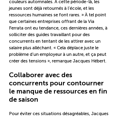
couleurs automnales. À cette période-là, les
Entretien ménager : Évaluation – Pertinence de la
jeunes sont déjà retournés à l’école, et les
norme
ressources humaines se font rares. » À tel point
que certaines entreprises offrant de la Via
Boomerang – Partage de ressources
Ferrata ont eu tendance, ces dernières années, à
solliciter des guides travaillant pour des
concurrents en tentant de les attirer avec un
Saisonnalité
salaire plus alléchant. « Cela déplace juste le
problème d’un employeur à un autre, et ça peut
Chantier sur la saisonnalité
créer des tensions », remarque Jacques Hébert.
Bassins de main-d’oeuvre diversifiés
Collaborer avec des
concurrents pour contourner
Devenir membre
le manque de ressources en fin
de saison
Catalogue de formations en ligne
Pour éviter ces situations désagréables, Jacques