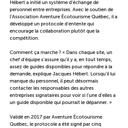
Hébert a initié un système d’échange de
personnel entre entreprises. Avec le soutien de
ÉTUDES
NOUVELLES
EN
INFOLETTRE
l’Association Aventure Écotourisme Québec, il a
DU CQRHT
TOURISME
développé un protocole d’entente qui
encourage la collaboration plutôt que la
compétition.
Recherche
Conn
Vimeo
LinkedIn
Facebook
Comment ça marche ? « Dans chaque site, un
chef d’équipe s’assure qu’il y a, en tout temps,
assez de guides disponibles pour répondre à la
demande, explique Jacques Hébert. Lorsqu’il lui
manque du personnel, il peut désormais
contacter les responsables des autres
entreprises signataires pour voir si l’une d’elles a
un guide disponible qui pourrait le dépanner. »
Validé en 2017 par Aventure Écotourisme
Québec, le protocole a été signé par cinq