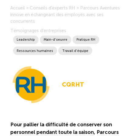
Accueil
»
Conseils d’experts RH
»
Parcours Aventures
Saisonnalité des emplois
innove en échangeant des employés avec ses
concurrents
Outils et ressources
Témoignages d'entreprises
Leadership
Main-d'oeuvre
Pratique RH
Portail RH
Ressources humaines
Travail d'équipe
Descriptions de fonction
CQRHT
Balados
Diffusion d’offres d’emploi en ligne
Programmes d’aide et subventions
Pour pallier la difficulté de conserver son
personnel pendant toute la saison, Parcours