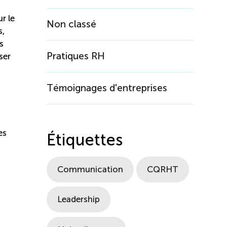
r le
Non classé
s,
s
Pratiques RH
ser
Témoignages d'entreprises
es
Étiquettes
Communication
CQRHT
Leadership