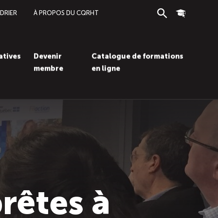
DRIER
À PROPOS DU CQRHT
Recherche
Connexion
iatives
Devenir
Catalogue de formations
membre
en ligne
Recherc
Con
rêtes à