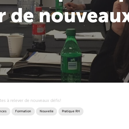
r de nouveaux
tes à relever de nouveaux défis!
nces
Formation
Nouvelle
Pratique RH