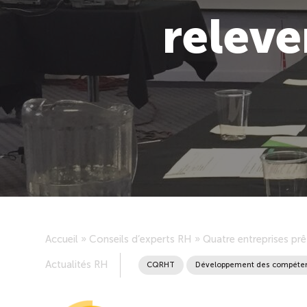
releve
Accueil
»
Conseils d’experts RH
»
Quatre entreprises prê
Actualités RH
CQRHT
Développement des compéte