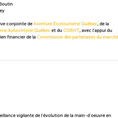
 Boutin
vey
tive conjointe de
Aventure
Écoto
urisme
Québec
, de la
sme Autochtone Québec
et du
CQRHT
, avec l’appui du
tien financier de la
Commission des partenaires du march
llance vigilante de l’évolution de la main-d’oeuvre en