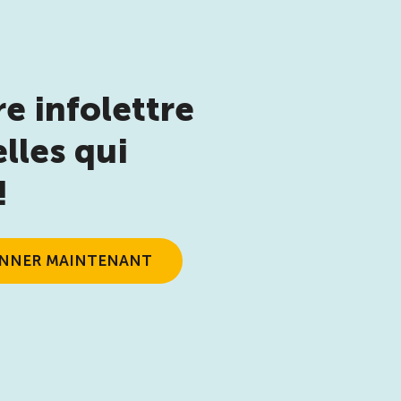
e infolettre
lles qui
!