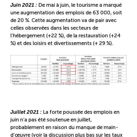
Juin 2021 :
De mai à juin, le tourisme a marqué
Entretien ménager : Évaluation – Pertinence de la
une augmentation des emplois de 63 000, soit
norme
de 20 %. Cette augmentation va de pair avec
celles observées dans les secteurs de
Boomerang – Partage de ressources
l’hébergement (+22 %), de la restauration (+24
%) et des loisirs et divertissements (+ 29 %).
Saisonnalité
Chantier sur la saisonnalité
Bassins de main-d’oeuvre diversifiés
Devenir membre
Juillet 2021 :
La forte poussée des emplois en
juin n’a pas été soutenue en juillet,
Catalogue de formations en ligne
probablement en raison du manque de main-
d’œuvre (voir la discussion plus bas sur les taux