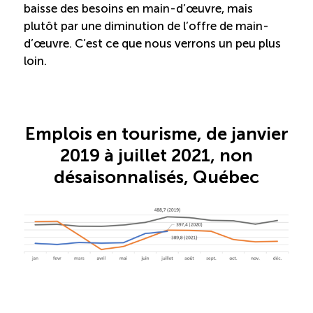
baisse des besoins en main-d’œuvre, mais
plutôt par une diminution de l’offre de main-
Reconnaissance des compétences (RCMO)
d’œuvre. C’est ce que nous verrons un peu plus
loin.
Bilan et reconnaissance des acquis (RAC)
Initiatives
Emplois en tourisme, de janvier
2019 à juillet 2021, non
Destination IA: Un franc succès
désaisonnalisés, Québec
Diagnostic régional Nord-du-Québec
Programme de francisation pour les entreprises
touristiques
Valorisation des métiers et carrières en tourisme