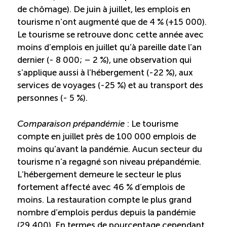
de chômage). De juin à juillet, les emplois en
ÉTUDES
NOUVELLES
tourisme n’ont augmenté que de 4 % (+15 000).
EN
INFOLETTRE
DU CQRHT
Le tourisme se retrouve donc cette année avec
TOURISME
moins d’emplois en juillet qu’à pareille date l’an
dernier (- 8 000; – 2 %), une observation qui
s’applique aussi à l’hébergement (-22 %), aux
services de voyages (-25 %) et au transport des
Recherche
Conn
Vimeo
LinkedIn
Facebook
personnes (- 5 %).
Comparaison prépandémie
: Le tourisme
compte en juillet près de 100 000 emplois de
moins qu’avant la pandémie. Aucun secteur du
tourisme n’a regagné son niveau prépandémie.
L’hébergement demeure le secteur le plus
fortement affecté avec 46 % d’emplois de
moins. La restauration compte le plus grand
nombre d’emplois perdus depuis la pandémie
(29 400). En termes de pourcentage cependant,