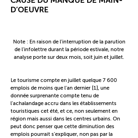
CAUSE DU MANQUE DE MAIN-
Recrutement de travailleurs étrangers
D’OEUVRE
Ressources
Compétences et formations
Note : En raison de l’interruption de la parution
de l’infolettre durant la période estivale, notre
Nouvelles formations
analyse porte sur deux mois, soit juin et juillet.
Formation sur mesure
Le tourisme compte en juillet quelque 7 600
emplois de moins que l’an dernier [1]
, une
Programme de formation EMERIT
donnée surprenante compte tenu de
l’achalandage accru dans les établissements
Cuisinier : programme alternance travail-étude
touristiques cet été, et ce, non seulement en
(COUD)
région mais aussi dans les centres urbains. On
peut donc penser que cette diminution des
Apprentissage en milieu de travail (PAMT)
emplois pourrait s’expliquer, non pas par la