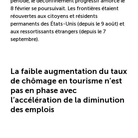
période, le déconfinement progressif amorcé le
TOURISME
8 février se poursuivait. Les frontières étaient
réouvertes aux citoyens et résidents
permanents des États-Unis (depuis le 9 août) et
aux ressortissants étrangers (depuis le 7
Recherche
Conn
Vimeo
LinkedIn
Facebook
septembre).
La faible augmentation du taux
de chômage en tourisme n’est
pas en phase avec
l’accélération de la diminution
des emplois