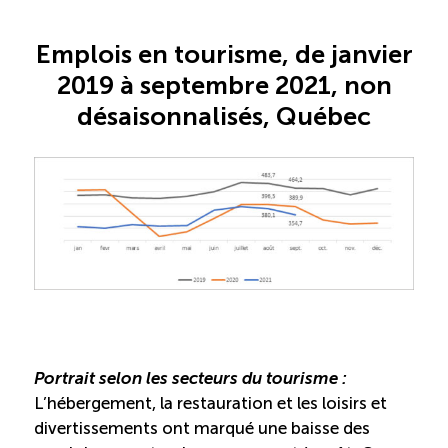
Reconnaissance des compétences
Emplois en tourisme, de janvier
Bilan et reconnaissance des acquis
2019 à septembre 2021, non
désaisonnalisés, Québec
Initiatives
Destination IA
Diagnostic Nord-du-Québec
Programme de francisation
Métiers et carrières en tourisme
Portrait selon les secteurs du tourisme :
L’hébergement, la restauration et les loisirs et
divertissements ont marqué une baisse des
Norme entretien ménager