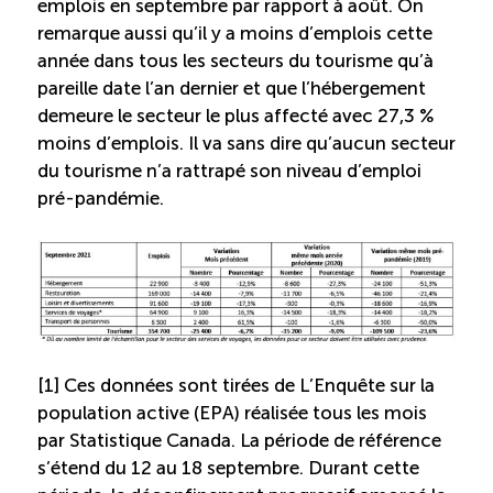
emplois en septembre par rapport à août. On
remarque aussi qu’il y a moins d’emplois cette
Boomerang
année dans tous les secteurs du tourisme qu’à
pareille date l’an dernier et que l’hébergement
Saisonnalité
demeure le secteur le plus affecté avec 27,3 %
moins d’emplois. Il va sans dire qu’aucun secteur
Chantier sur la saisonnalité
du tourisme n’a rattrapé son niveau d’emploi
pré-pandémie.
Bassins de main-d’oeuvre diversifiés
Devenir membre
Catalogue de formations en ligne
[1] Ces données sont tirées de L’Enquête sur la
population active (EPA) réalisée tous les mois
par Statistique Canada. La période de référence
ÉTUDES
s’étend du 12 au 18 septembre. Durant cette
NOUVELLES
EN
INFOLETTRE
DU CQRHT