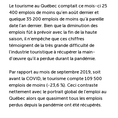
Recrutement de travailleurs étrangers
Le tourisme au Québec comptait ce mois-ci 25
400 emplois de moins qu’en août dernier et
Ressources
quelque 35 200 emplois de moins qu’à pareille
date l’an dernier. Bien que la diminution des
Compétences et formations
emplois fût à prévoir avec la fin de la haute
saison, il n’empêche que ces chiffres
témoignent de la très grande difficulté de
Nouvelles formations
l’industrie touristique à récupérer la main-
d’œuvre qu’il a perdue durant la pandémie.
Formation sur mesure
Par rapport au mois de septembre 2019, soit
Programme EMERIT
avant la COVID, le tourisme compte 109 500
emplois de moins (-23,6 %). Ceci contraste
nettement avec le portrait global de l’emploi au
Cuisinier : alternance travail-étude
Québec alors que quasiment tous les emplois
perdus depuis la pandémie ont été récupérés.
Apprentissage en milieu de travail