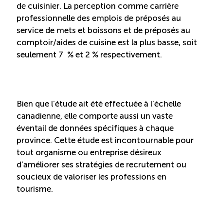
de cuisinier. La perception comme carrière
ÉTUDES
professionnelle des emplois de préposés au
NOUVELLES
EN
INFOLETTRE
DU CQRHT
service de mets et boissons et de préposés au
TOURISME
comptoir/aides de cuisine est la plus basse, soit
seulement 7 % et 2 % respectivement.
Recherche
Conn
Vimeo
LinkedIn
Facebook
Bien que l’étude ait été effectuée à l’échelle
canadienne, elle comporte aussi un vaste
éventail de données spécifiques à chaque
province. Cette étude est incontournable pour
tout organisme ou entreprise désireux
d’améliorer ses stratégies de recrutement ou
soucieux de valoriser les professions en
tourisme.