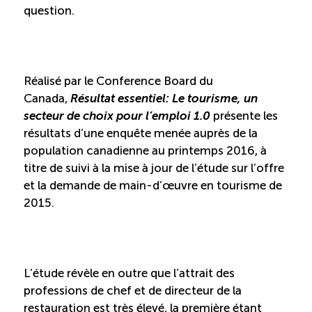
Recrutement de travailleurs étrangers
question.
Ressources
Réalisé par le Conference Board du
Compétences et formations
Canada,
Résultat essentiel: Le tourisme, un
secteur de choix pour l’emploi 1.0
présente les
Nouvelles formations
résultats d’une enquête menée auprès de la
population canadienne au printemps 2016, à
Formation sur mesure
titre de suivi à la mise à jour de l’étude sur l’offre
et la demande de main-d’œuvre en tourisme de
2015.
Programme de formation EMERIT
Cuisinier : programme alternance travail-étude
(COUD)
L’étude révèle en outre que l’attrait des
professions de chef et de directeur de la
Apprentissage en milieu de travail (PAMT)
restauration est très élevé, la première étant