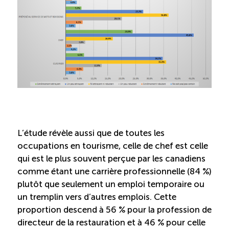
Entretien ménager : Évaluation – Pertinence de la
norme
Boomerang – Partage de ressources
Saisonnalité
Chantier sur la saisonnalité
L’étude révèle aussi que de toutes les
Bassins de main-d’oeuvre diversifiés
occupations en tourisme, celle de chef est celle
qui est le plus souvent perçue par les canadiens
Devenir membre
comme étant une carrière professionnelle (84 %)
plutôt que seulement un emploi temporaire ou
un tremplin vers d’autres emplois. Cette
Catalogue de formations en ligne
proportion descend à 56 % pour la profession de
directeur de la restauration et à 46 % pour celle