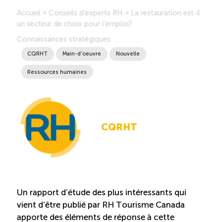
Accueil
»
Conseils d’experts RH
»
La restauration est-il
Saisonnalité des emplois
un secteur de choix pour l’emploi?
Connaissances stratégiques
Outils et ressources
CQRHT
Main-d'oeuvre
Nouvelle
Ressources humaines
Portail RH
Descriptions de fonction
CQRHT
Balados
Diffusion d’offres d’emploi en ligne
Un rapport d’étude des plus intéressants qui
Programmes d’aide et subventions
vient d’être publié par RH Tourisme Canada
apporte des éléments de réponse à cette