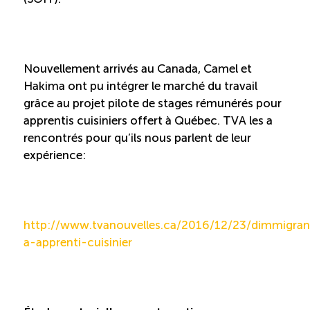
Boomerang
Saisonnalité
Nouvellement arrivés au Canada, Camel et
Hakima ont pu intégrer le marché du travail
grâce au projet pilote de stages rémunérés pour
Chantier sur la saisonnalité
apprentis cuisiniers offert à Québec. TVA les a
rencontrés pour qu’ils nous parlent de leur
Bassins de main-d’oeuvre diversifiés
expérience:
Devenir membre
http://www.tvanouvelles.ca/2016/12/23/dimmigran
Catalogue de formations en ligne
a-apprenti-cuisinier
ÉTUDES
NOUVELLES
EN
INFOLETTRE
DU CQRHT