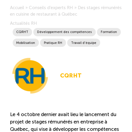
Accueil
»
Conseils d’experts RH
»
Des stages rémunérés
Saisonnalité des emplois
en cuisine de restaurant à Québec
Actualités RH
Outils et ressources
CQRHT
Développement des compétences
Formation
Mobilisation
Pratique RH
Travail d'équipe
Portail RH
Descriptions de fonction
CQRHT
Balados
Diffusion d’offres d’emploi en ligne
Le 4 octobre dernier avait lieu le lancement du
Programmes d’aide et subventions
projet de stages rémunérés en entreprise à
Québec, qui vise à développer les compétences