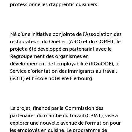
Recrutement de travailleurs étrangers
professionnelles d’apprentis cuisiniers.
Ressources
Né d’une initiative conjointe de l’Association des
Compétences et formations
restaurateurs du Québec (ARQ) et du CQRHT, le
projet a été développé en partenariat avec le
Nouvelles formations
Regroupement des organismes en
développement de l’employabilité (RQuODE), le
Formation sur mesure
Service d’orientation des immigrants au travail
(SOIT) et l’École hôtelière Fierbourg.
Programme EMERIT
Cuisinier : alternance travail-étude
Le projet, financé par la Commission des
partenaires du marché du travail (CPMT), vise à
Apprentissage en milieu de travail
explorer une nouvelle avenue de formation pour
les employés en cuisine. Le programme de