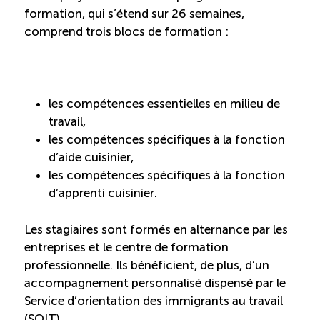
formation, qui s’étend sur 26 semaines,
Reconnaissance des compétences
comprend trois blocs de formation :
Bilan et reconnaissance des acquis
Initiatives
les compétences essentielles en milieu de
travail,
les compétences spécifiques à la fonction
Destination IA
d’aide cuisinier,
les compétences spécifiques à la fonction
Diagnostic Nord-du-Québec
d’apprenti cuisinier.
Programme de francisation
Les stagiaires sont formés en alternance par les
entreprises et le centre de formation
professionnelle. Ils bénéficient, de plus, d’un
Métiers et carrières en tourisme
accompagnement personnalisé dispensé par le
Service d’orientation des immigrants au travail
Norme entretien ménager
(SOIT).