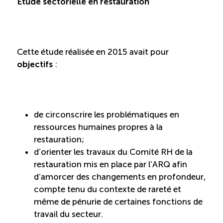
Étude sectorielle en restauration
TOURISME
Cette étude réalisée en 2015 avait pour
Recherche
Conn
Vimeo
LinkedIn
Facebook
objectifs
:
de circonscrire les problématiques en
ressources humaines propres à la
restauration;
d’orienter les travaux du Comité RH de la
restauration mis en place par l’ARQ afin
d’amorcer des changements en profondeur,
compte tenu du contexte de rareté et
même de pénurie de certaines fonctions de
travail du secteur.