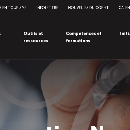
S EN TOURISME
INFOLETTRE
NOUVELLES DU CQRHT
CALEN
s
Outils et
Compétences et
Init
ressources
formations