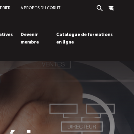
DRIER
À PROPOS DU CQRHT
Recherche
Connexion
iatives
Devenir
Catalogue de formations
membre
en ligne
Recherc
Con