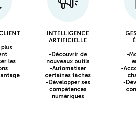
CLIENT
INTELLIGENCE
GES
ARTIFICIELLE
É
 plus
ent
-Découvrir de
-Mo
er les
nouveaux outils
e
ons
-Automatiser
-Acc
vantage
certaines tâches
ch
-Développer ses
-Dév
compétences
co
numériques