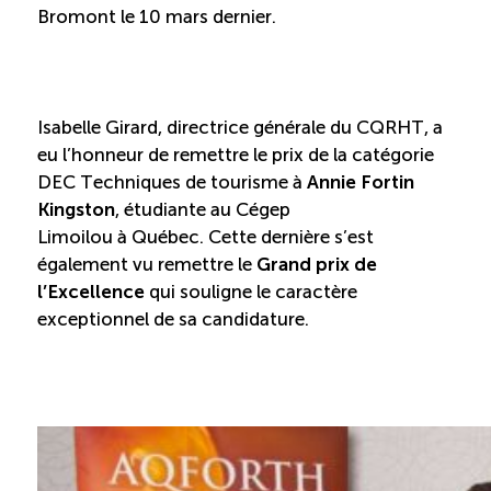
Recrutement de travailleurs étrangers
Bromont le 10 mars dernier.
Ressources
Isabelle Girard, directrice générale du CQRHT, a
Compétences et formations
eu l’honneur de remettre le prix de la catégorie
DEC Techniques de tourisme à
Annie Fortin
Nouvelles formations
Kingston
, étudiante au Cégep
Limoilou à Québec. Cette dernière s’est
Formation sur mesure
également vu remettre le
Grand prix de
l’Excellence
qui souligne le caractère
exceptionnel de sa candidature.
Programme EMERIT
Cuisinier : alternance travail-étude
Apprentissage en milieu de travail