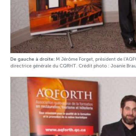
Boomerang
Saisonnalité
Chantier sur la saisonnalité
De gauche à droite:
M Jérôme Forget, président de l’AQFO
Bassins de main-d’oeuvre diversifiés
directrice générale du CQRHT. Crédit photo : Joanie Brau
Devenir membre
Catalogue de formations en ligne
ÉTUDES
NOUVELLES
EN
INFOLETTRE
DU CQRHT