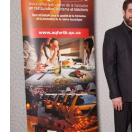
Reconnaissance des compétences
Bilan et reconnaissance des acquis
Initiatives
Destination IA
Diagnostic Nord-du-Québec
Programme de francisation
Métiers et carrières en tourisme
Norme entretien ménager