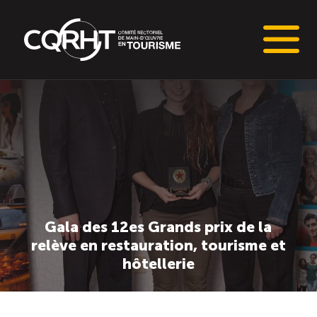
Connaissances stratégiques
Informations sur le marché du travail (IMT)
Tableaux de bord de l’industrie touristique
Gala des 12es Grands prix de la
Main-d’oeuvre en tourisme
relève en restauration, tourisme et
hôtellerie
Le pôle IMT
Répertoire des publications