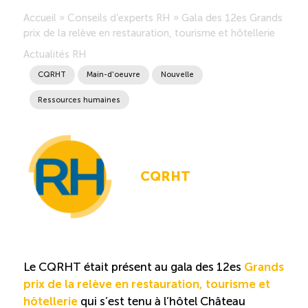
Accueil
»
Conseils d’experts RH
»
Gala des 12es Grands
Saisonnalité des emplois
prix de la relève en restauration, tourisme et hôtellerie
Actualités RH
Outils et ressources
CQRHT
Main-d'oeuvre
Nouvelle
Ressources humaines
Portail RH
Descriptions de fonction
CQRHT
Balados
Diffusion d’offres d’emploi en ligne
Le CQRHT était présent au gala des 12es
Grands
Programmes d’aide et subventions
prix de la relève en restauration, tourisme et
hôtellerie
qui s’est tenu à l’hôtel Château