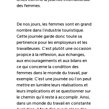
Recrutement de travailleurs étrangers
des femmes.
Ressources
De nos jours, les femmes sont en grand
Compétences et formations
nombre dans l’industrie touristique.
Cette journée garde donc toute sa
pertinence pour les employeurs et les
Nouvelles formations
travailleuses. C’est plutôt une occasion
propice à la réflexion, aux échanges,
Formation sur mesure
aux encouragements et aux bilans en
ce qui concerne la condition des
Programme de formation EMERIT
femmes dans le monde du travail, par
exemple. C’est une journée où l’on peut
mettre en lumière leurs réalisations et
Cuisinier : programme alternance travail-étude
leurs implications et se questionner sur
(COUD)
le chemin qu’il reste à accomplir. Ainsi,
dans un monde du travail en constante
Apprentissage en milieu de travail (PAMT)