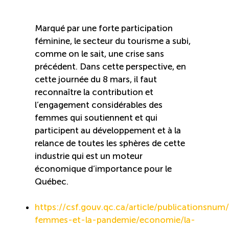
Entretien ménager : Évaluation – Pertinence de la
norme
Marqué par une forte participation
féminine, le secteur du tourisme a subi,
Boomerang – Partage de ressources
comme on le sait, une crise sans
précédent. Dans cette perspective, en
cette journée du 8 mars, il faut
Saisonnalité
reconnaître la contribution et
l’engagement considérables des
Chantier sur la saisonnalité
femmes qui soutiennent et qui
participent au développement et à la
Bassins de main-d’oeuvre diversifiés
relance de toutes les sphères de cette
industrie qui est un moteur
économique d’importance pour le
Devenir membre
Québec.
Catalogue de formations en ligne
https://csf.gouv.qc.ca/article/publicationsnum/
femmes-et-la-pandemie/economie/la-