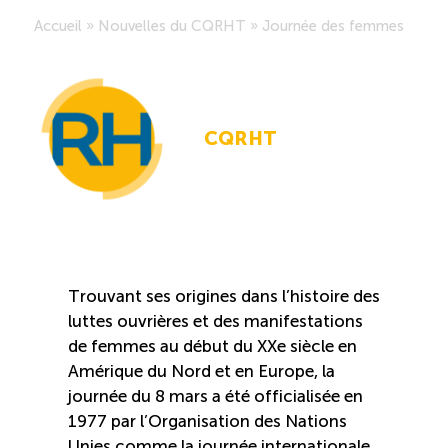
Accueil
»
Nouvelles du CQRHT
»
Journée des femmes
Saisonnalité des emplois
Outils et ressources
CQRHT
Portail RH
Descriptions de fonction
Balados
Trouvant ses origines dans l’histoire des
luttes ouvrières et des manifestations
Diffusion d’offres d’emploi en ligne
de femmes au début du XXe siècle en
Amérique du Nord et en Europe, la
Programmes d’aide et subventions
journée du 8 mars a été officialisée en
1977 par l’Organisation des Nations
Unies comme la journée internationale