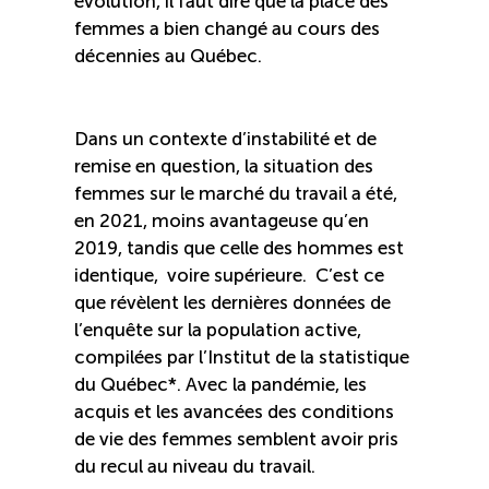
évolution, il faut dire que la place des
femmes a bien changé au cours des
Reconnaissance des compétences (RCMO)
décennies au Québec.
Bilan et reconnaissance des acquis (RAC)
Dans un contexte d’instabilité et de
remise en question, la situation des
Initiatives
femmes sur le marché du travail a été,
en 2021, moins avantageuse qu’en
Destination IA: Un franc succès
2019, tandis que celle des hommes est
identique, voire supérieure. C’est ce
que révèlent les dernières données de
Diagnostic régional Nord-du-Québec
l’enquête sur la population active,
compilées par l’Institut de la statistique
Programme de francisation pour les entreprises
du Québec*. Avec la pandémie, les
touristiques
acquis et les avancées des conditions
de vie des femmes semblent avoir pris
Valorisation des métiers et carrières en tourisme
du recul au niveau du travail.