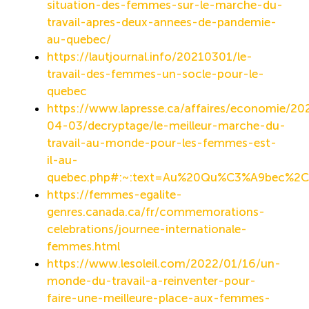
situation-des-femmes-sur-le-marche-du-
travail-apres-deux-annees-de-pandemie-
ÉTUDES
NOUVELLES
EN
INFOLETTRE
au-quebec/
DU CQRHT
TOURISME
https://lautjournal.info/20210301/le-
travail-des-femmes-un-socle-pour-le-
quebec
https://www.lapresse.ca/affaires/economie/20
Recherche
Conn
Vimeo
LinkedIn
Facebook
04-03/decryptage/le-meilleur-marche-du-
travail-au-monde-pour-les-femmes-est-
il-au-
quebec.php#:~:text=Au%20Qu%C3%A9bec%2C
https://femmes-egalite-
genres.canada.ca/fr/commemorations-
celebrations/journee-internationale-
femmes.html
https://www.lesoleil.com/2022/01/16/un-
monde-du-travail-a-reinventer-pour-
faire-une-meilleure-place-aux-femmes-