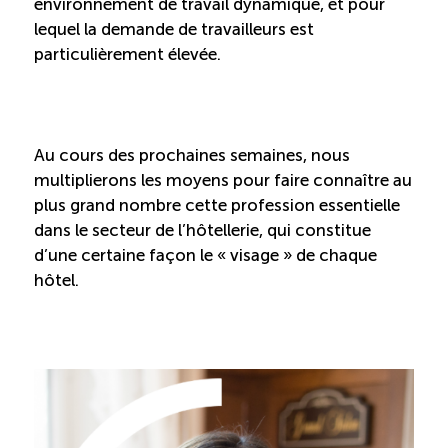
Recrutement de travailleurs étrangers
environnement de travail dynamique, et pour
lequel la demande de travailleurs est
particulièrement élevée.
Ressources
Compétences et formations
Au cours des prochaines semaines, nous
multiplierons les moyens pour faire connaître au
Nouvelles formations
plus grand nombre cette profession essentielle
dans le secteur de l’hôtellerie, qui constitue
Formation sur mesure
d’une certaine façon le « visage » de chaque
hôtel.
Programme EMERIT
Cuisinier : alternance travail-étude
Apprentissage en milieu de travail