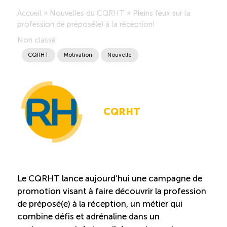
Accueil
»
Nouvelles du CQRHT
»
Pleins feux sur la
Saisonnalité des emplois
profession de préposé(e) à la réception!
Non classé
Outils et ressources
CQRHT
Motivation
Nouvelle
Portail RH
CQRHT
Descriptions de fonction
Balados
Diffusion d’offres d’emploi en ligne
Le CQRHT lance aujourd’hui une campagne de
promotion visant à faire découvrir la profession
Programmes d’aide et subventions
de préposé(e) à la réception, un métier qui
combine défis et adrénaline dans un