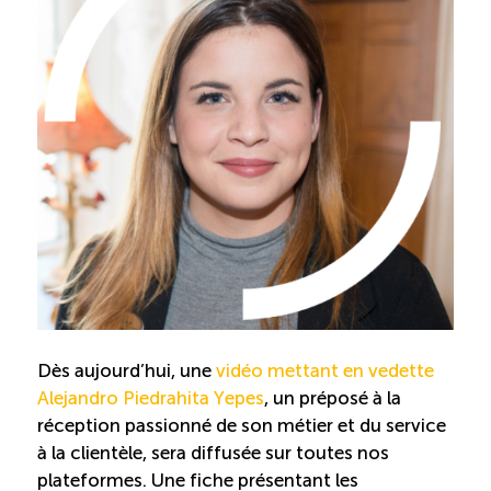
Reconnaissance des compétences
Bilan et reconnaissance des acquis
Initiatives
Destination IA
Diagnostic Nord-du-Québec
Programme de francisation
Dès aujourd’hui, une
vidéo mettant en vedette
Alejandro Piedrahita Yepes
, un préposé à la
Métiers et carrières en tourisme
réception passionné de son métier et du service
à la clientèle, sera diffusée sur toutes nos
Norme entretien ménager
plateformes. Une fiche présentant les