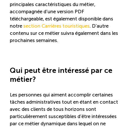
principales caractéristiques du métier,
Boomerang
accompagnée d’une version PDF
téléchargeable, est également disponible dans
notre
section Carrières touristiques
. D’autre
Saisonnalité
contenu sur ce métier suivra également dans les
prochaines semaines.
Chantier sur la saisonnalité
Bassins de main-d’oeuvre diversifiés
Qui peut être intéressé par ce
Devenir membre
métier?
Les personnes qui aiment accomplir certaines
Catalogue de formations en ligne
tâches administratives tout en étant en contact
avec des clients de tous horizons sont
particulièrement susceptibles d’être intéressées
ÉTUDES
NOUVELLES
par ce métier dynamique dans lequel on ne
EN
INFOLETTRE
DU CQRHT