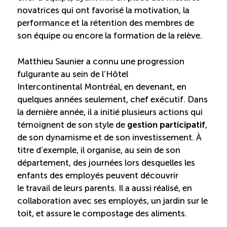
novatrices qui ont favorisé la motivation, la
Boomerang
performance et la rétention des membres de
son équipe ou encore la formation de la relève.
Saisonnalité
Matthieu Saunier a connu une progression
fulgurante au sein de l’Hôtel
Chantier sur la saisonnalité
Intercontinental Montréal, en devenant, en
quelques années seulement, chef exécutif. Dans
Bassins de main-d’oeuvre diversifiés
la dernière année, il a initié plusieurs actions qui
témoignent de son style de
gestion participatif
,
Devenir membre
de son dynamisme et de son investissement. À
titre d’exemple, il organise, au sein de son
département, des journées lors desquelles les
Catalogue de formations en ligne
enfants des employés peuvent découvrir
le travail de leurs parents. Il a aussi réalisé, en
collaboration avec ses employés, un jardin sur le
ÉTUDES
toit, et assure le compostage des aliments.
NOUVELLES
EN
INFOLETTRE
DU CQRHT