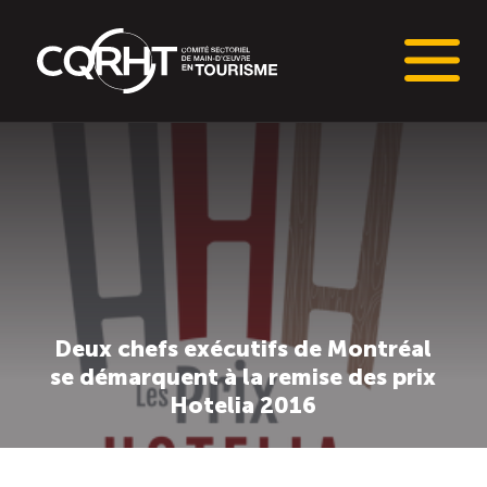
Connaissances stratégiques
Informations sur le marché du travail (IMT)
Tableaux de bord de l’industrie touristique
Deux chefs exécutifs de Montréal
Main-d’oeuvre en tourisme
se démarquent à la remise des prix
Hotelia 2016
Le pôle IMT
Répertoire des publications