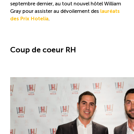
Recrutement de travailleurs étrangers
septembre dernier, au tout nouvel hôtel William
Gray pour assister au dévoilement des
lauréats
Ressources
des Prix Hotelia
.
Compétences et formations
Coup de coeur RH
Nouvelles formations
Formation sur mesure
Programme EMERIT
Cuisinier : alternance travail-étude
Apprentissage en milieu de travail