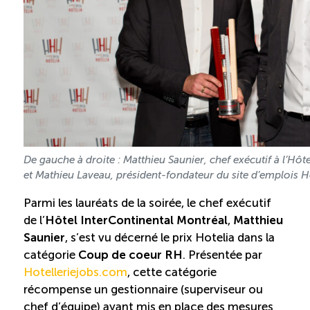
Reconnaissance des compétences
Bilan et reconnaissance des acquis
Initiatives
Destination IA
De gauche à droite : Matthieu Saunier, chef exécutif à l’Hôt
et Mathieu Laveau, président-fondateur du site d’emplois H
Diagnostic Nord-du-Québec
Parmi les lauréats de la soirée, le chef exécutif
Programme de francisation
de l’
Hôtel InterContinental Montréal
,
Matthieu
Saunier
, s’est vu décerné le prix Hotelia dans la
catégorie
Coup de coeur RH
. Présentée par
Métiers et carrières en tourisme
Hotelleriejobs.com
, cette catégorie
récompense un gestionnaire (superviseur ou
Norme entretien ménager
chef d’équipe) ayant mis en place des mesures