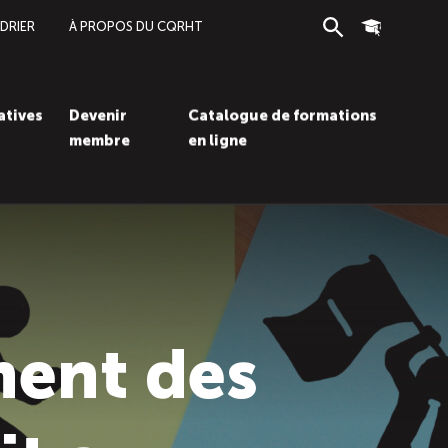
DRIER
À PROPOS DU CQRHT
Recherche
Connexion
iatives
Devenir
Catalogue de formations
membre
en ligne
Recherc
Con
ent des