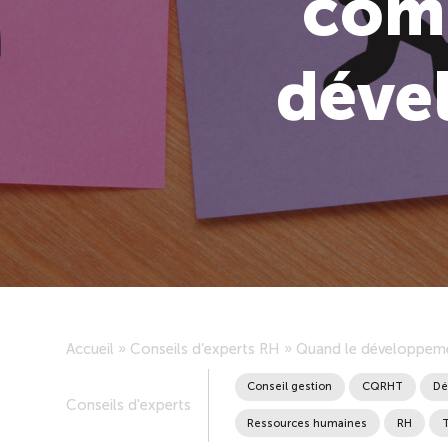
comp
déve
Accueil
»
Conseils d’experts RH
»
Quand le développeme
Conseil gestion
CQRHT
Dé
Conseils d'experts
Ressources humaines
RH