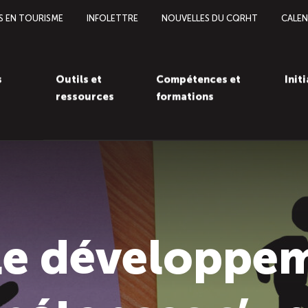
S EN TOURISME
INFOLETTRE
NOUVELLES DU CQRHT
CALEN
s
Outils et
Compétences et
Init
ressources
formations
le développem