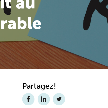
it au
rable
Partagez!
Facebook
LinkedIn
Twitter