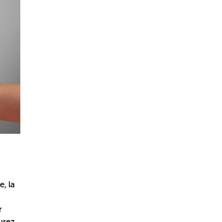
, la
r
urez