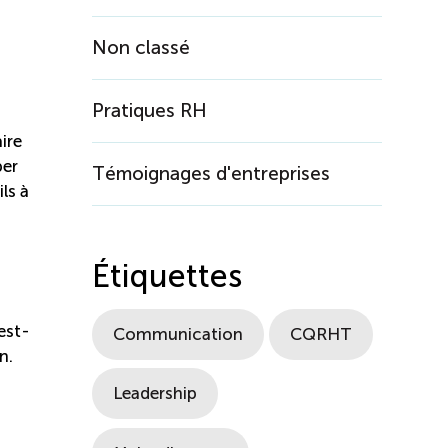
Non classé
Pratiques RH
ire
per
Témoignages d'entreprises
ls à
Étiquettes
est-
Communication
CQRHT
on.
Leadership