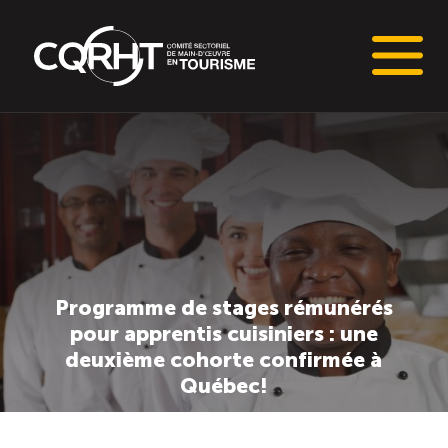
Connaissances stratégiques
Informations sur le marché du travail (IMT)
Tableaux de bord de l’industrie touristique
Programme de stages rémunérés
Main-d’oeuvre en tourisme
pour apprentis cuisiniers : une
deuxième cohorte confirmée à
Le pôle IMT
Québec!
Répertoire des publications