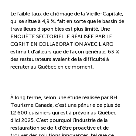
Boomerang
Le faible taux de chômage de la Vieille-Capitale,
qui se situe à 4,9 %, fait en sorte que le bassin de
Saisonnalité
travailleurs disponibles est plus limité. Une
ENQUÊTE SECTORIELLE RÉALISÉE PAR LE
CQRHT EN COLLABORATION AVEC L’ARQ
Chantier sur la saisonnalité
estimait d’ailleurs que de façon générale, 63 %
des restaurateurs avaient de la difficulté à
Bassins de main-d’oeuvre diversifiés
recruter au Québec en ce moment.
Devenir membre
À long terme, selon une étude réalisée par RH
Catalogue de formations en ligne
Tourisme Canada, c’est une pénurie de plus de
12 600 cuisiniers qui est à prévoir au Québec
d’ici 2025. C’est pourquoi l’industrie de la
ÉTUDES
restauration se doit d’être proactive et de
NOUVELLES
EN
INFOLETTRE
DU CQRHT
trouver des solutions innovantes, tel que ce