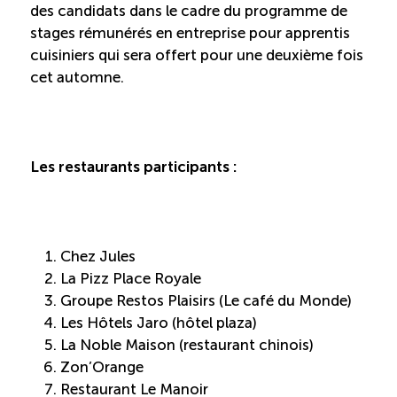
Recrutement de travailleurs étrangers
des candidats dans le cadre du programme de
stages rémunérés en entreprise pour apprentis
Ressources
cuisiniers qui sera offert pour une deuxième fois
cet automne.
Compétences et formations
Nouvelles formations
Les restaurants participants :
Formation sur mesure
Chez Jules
Programme EMERIT
La Pizz Place Royale
Groupe Restos Plaisirs (Le café du Monde)
Cuisinier : alternance travail-étude
Les Hôtels Jaro (hôtel plaza)
La Noble Maison (restaurant chinois)
Apprentissage en milieu de travail
Zon’Orange
Restaurant Le Manoir