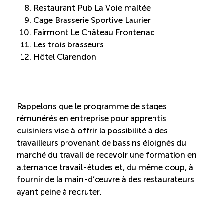
Restaurant Pub La Voie maltée
Reconnaissance des compétences
Cage Brasserie Sportive Laurier
Fairmont Le Château Frontenac
Bilan et reconnaissance des acquis
Les trois brasseurs
Hôtel Clarendon
Initiatives
Destination IA
Rappelons que le programme de stages
rémunérés en entreprise pour apprentis
Diagnostic Nord-du-Québec
cuisiniers vise à offrir la possibilité à des
travailleurs provenant de bassins éloignés du
Programme de francisation
marché du travail de recevoir une formation en
alternance travail-études et, du même coup, à
fournir de la main-d’œuvre à des restaurateurs
Métiers et carrières en tourisme
ayant peine à recruter.
Norme entretien ménager