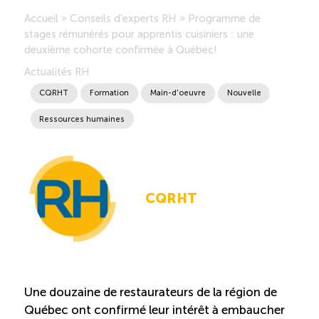
Accueil
»
Conseils d’experts RH
»
Programme de
Saisonnalité des emplois
stages rémunérés pour apprentis cuisiniers : une
deuxième cohorte confirmée à Québec!
Outils et ressources
Actualités RH
CQRHT
Formation
Main-d'oeuvre
Nouvelle
Portail RH
Ressources humaines
Descriptions de fonction
CQRHT
Balados
Diffusion d’offres d’emploi en ligne
Programmes d’aide et subventions
Une douzaine de restaurateurs de la région de
Québec ont confirmé leur intérêt à embaucher