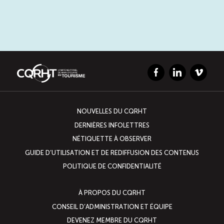
Boomerang
Saisonnalité
Chantier sur la saisonnalité
Facebook
LinkedIn
Vimeo
Bassins de main-d’oeuvre diversifiés
NOUVELLES DU CQRHT
DERNIÈRES INFOLETTRES
Devenir membre
NÉTIQUETTE À OBSERVER
GUIDE D’UTILISATION ET DE REDIFFUSION DES CONTENUS
Catalogue de formations en ligne
POLITIQUE DE CONFIDENTIALITÉ
À PROPOS DU CQRHT
CONSEIL D’ADMINISTRATION ET ÉQUIPE
ÉTUDES
NOUVELLES
EN
INFOLETTRE
DEVENEZ MEMBRE DU CQRHT
DU CQRHT