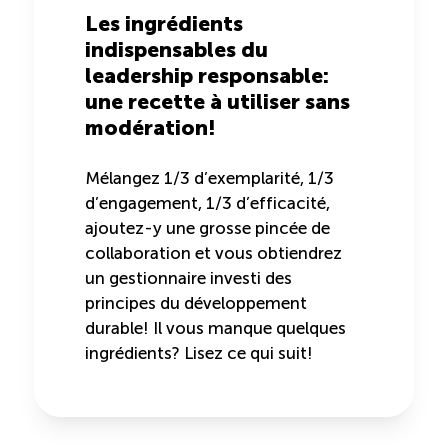
Recrutement de travailleurs étrangers
Les ingrédients
indispensables du
Ressources
leadership responsable:
une recette à utiliser sans
Compétences et formations
modération!
Mélangez 1/3 d’exemplarité, 1/3
Nouvelles formations
d’engagement, 1/3 d’efficacité,
ajoutez-y une grosse pincée de
Formation sur mesure
collaboration et vous obtiendrez
un gestionnaire investi des
Programme EMERIT
principes du développement
durable! Il vous manque quelques
ingrédients? Lisez ce qui suit!
Cuisinier : alternance travail-étude
Apprentissage en milieu de travail