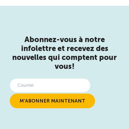
Reconnaissance des compétences
Bilan et reconnaissance des acquis
Abonnez-vous à notre
Initiatives
infolettre et recevez des
nouvelles qui comptent pour
Destination IA
vous!
Diagnostic Nord-du-Québec
Programme de francisation
Métiers et carrières en tourisme
Norme entretien ménager