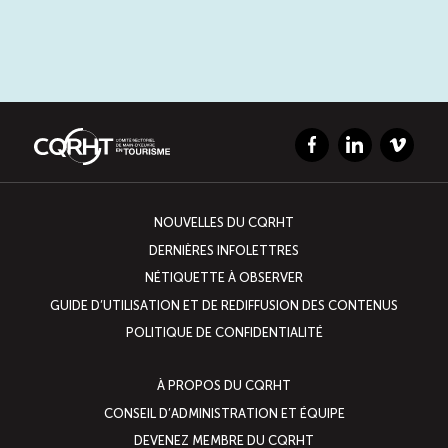
Entretien ménager : Évaluation – Pertinence de la
norme
Boomerang – Partage de ressources
Facebook
LinkedIn
Vimeo
Saisonnalité
Chantier sur la saisonnalité
NOUVELLES DU CQRHT
DERNIÈRES INFOLETTRES
Bassins de main-d’oeuvre diversifiés
NÉTIQUETTE À OBSERVER
GUIDE D’UTILISATION ET DE REDIFFUSION DES CONTENUS
Devenir membre
POLITIQUE DE CONFIDENTIALITÉ
À PROPOS DU CQRHT
Catalogue de formations en ligne
CONSEIL D’ADMINISTRATION ET ÉQUIPE
DEVENEZ MEMBRE DU CQRHT