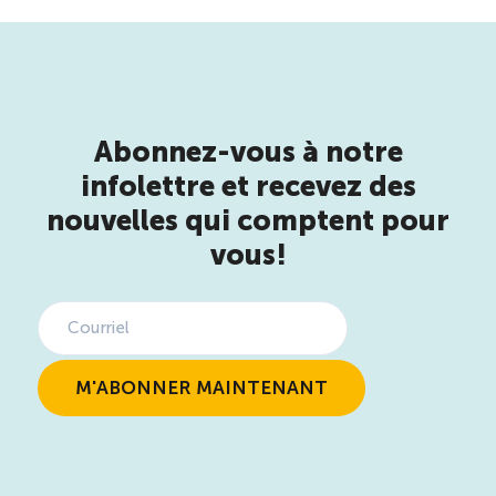
Reconnaissance des compétences (RCMO)
Bilan et reconnaissance des acquis (RAC)
Abonnez-vous à notre
Initiatives
infolettre et recevez des
nouvelles qui comptent pour
Destination IA: Un franc succès
vous!
Diagnostic régional Nord-du-Québec
Programme de francisation pour les entreprises
touristiques
Valorisation des métiers et carrières en tourisme