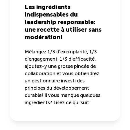
Recrutement de travailleurs étrangers
Les ingrédients
indispensables du
Ressources
leadership responsable:
une recette à utiliser sans
Compétences et formations
modération!
Mélangez 1/3 d’exemplarité, 1/3
Nouvelles formations
d’engagement, 1/3 d’efficacité,
ajoutez-y une grosse pincée de
Formation sur mesure
collaboration et vous obtiendrez
un gestionnaire investi des
Programme de formation EMERIT
principes du développement
durable! Il vous manque quelques
ingrédients? Lisez ce qui suit!
Cuisinier : programme alternance travail-étude
(COUD)
Apprentissage en milieu de travail (PAMT)