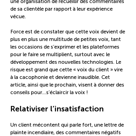
Recrutement de travailleurs étrangers
une organisation de recueillir des commentaires
de sa clientèle par rapport à leur expérience
vécue.
Ressources
Force est de constater que cette voix devient de
Compétences et formations
plus en plus une multitude de petites voix, tant
les occasions de s’exprimer et les plateformes
pour le faire se multiplient, surtout avec le
Nouvelles formations
développement des nouvelles technologies. Le
risque est grand que cette « voix du client » vire
Formation sur mesure
à la cacophonie et devienne inaudible. Cet
article, ainsi que le prochain, visent à donner des
Programme EMERIT
conseils pour…s’éclaircir la voix !
Relativiser l’insatisfaction
Cuisinier : alternance travail-étude
Un client mécontent qui parle fort, une lettre de
Apprentissage en milieu de travail
plainte incendiaire, des commentaires négatifs