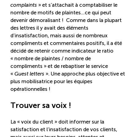
complaints
» et s’attachait à comptabiliser le
Boomerang
nombre de motifs de plaintes…ce qui peut
devenir démoralisant ! Comme dans la plupart
des lettres il y avait des éléments
Saisonnalité
d’insatisfaction, mais aussi de nombreux
compliments et commentaires positifs, il a été
Chantier sur la saisonnalité
décidé de retenir comme indicateur le ratio
« nombre de plaintes / nombre de
Bassins de main-d’oeuvre diversifiés
compliments » et de rebaptiser le service
«
Guest letters
». Une approche plus objective et
Devenir membre
plus mobilisatrice pour les équipes
opérationnelles !
Catalogue de formations en ligne
Trouver sa voix !
La « voix du client » doit informer sur la
ÉTUDES
satisfaction et l’insatisfaction de vos clients,
NOUVELLES
EN
INFOLETTRE
DU CQRHT
mais aussi sur leurs besoins, attentes et