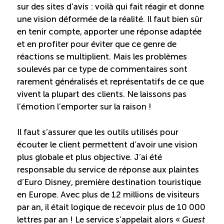
sur des sites d’avis : voilà qui fait réagir et donne
Reconnaissance des compétences
une vision déformée de la réalité. Il faut bien sûr
en tenir compte, apporter une réponse adaptée
Bilan et reconnaissance des acquis
et en profiter pour éviter que ce genre de
réactions se multiplient. Mais les problèmes
Initiatives
soulevés par ce type de commentaires sont
rarement généralisés et représentatifs de ce que
vivent la plupart des clients. Ne laissons pas
Destination IA
l’émotion l’emporter sur la raison !
Diagnostic Nord-du-Québec
Il faut s’assurer que les outils utilisés pour
écouter le client permettent d’avoir une vision
plus globale et plus objective. J’ai été
Programme de francisation
responsable du service de réponse aux plaintes
d’Euro Disney, première destination touristique
Métiers et carrières en tourisme
en Europe. Avec plus de 12 millions de visiteurs
par an, il était logique de recevoir plus de 10 000
Norme entretien ménager
lettres par an ! Le service s’appelait alors «
Guest