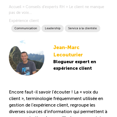
Accueil
»
Conseils d’experts RH
»
Le client ne manque
Saisonnalité des emplois
pas de voix…
Expérience client
Outils et ressources
Communication
Leadership
Service à la clientèle
Portail RH
Jean-Marc
Lecouturier
Descriptions de fonction
Blogueur expert en
expérience client
Balados
Diffusion d’offres d’emploi en ligne
Encore faut-il savoir l’écouter ! La « voix du
client », terminologie fréquemment utilisée en
Programmes d’aide et subventions
gestion de l’expérience client, regroupe les
diverses sources d’information qui permettent à