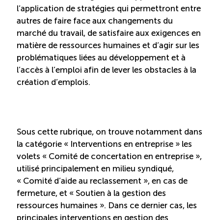
l’application de stratégies qui permettront entre
Reconnaissance des compétences
autres de faire face aux changements du
marché du travail, de satisfaire aux exigences en
Bilan et reconnaissance des acquis
matière de ressources humaines et d’agir sur les
problématiques liées au développement et à
Initiatives
l’accès à l’emploi afin de lever les obstacles à la
création d’emplois.
Destination IA
Diagnostic Nord-du-Québec
Sous cette rubrique, on trouve notamment dans
la catégorie « Interventions en entreprise » les
Programme de francisation
volets « Comité de concertation en entreprise »,
utilisé principalement en milieu syndiqué,
« Comité d’aide au reclassement », en cas de
Métiers et carrières en tourisme
fermeture, et « Soutien à la gestion des
ressources humaines ». Dans ce dernier cas, les
Norme entretien ménager
principales interventions en gestion des