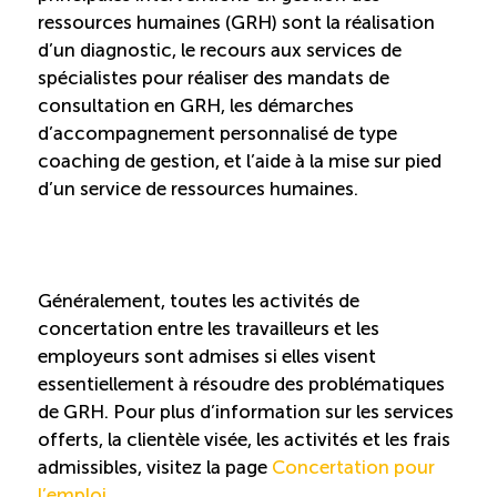
ressources humaines (GRH) sont la réalisation
Boomerang
d’un diagnostic, le recours aux services de
spécialistes pour réaliser des mandats de
Saisonnalité
consultation en GRH, les démarches
d’accompagnement personnalisé de type
coaching de gestion, et l’aide à la mise sur pied
Chantier sur la saisonnalité
d’un service de ressources humaines.
Bassins de main-d’oeuvre diversifiés
Devenir membre
Généralement, toutes les activités de
concertation entre les travailleurs et les
employeurs sont admises si elles visent
Catalogue de formations en ligne
essentiellement à résoudre des problématiques
de GRH. Pour plus d’information sur les services
offerts, la clientèle visée, les activités et les frais
ÉTUDES
admissibles, visitez la page
Concertation pour
NOUVELLES
EN
INFOLETTRE
DU CQRHT
l’emploi
.