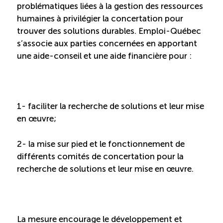
Recrutement de travailleurs étrangers
problématiques liées à la gestion des ressources
humaines à privilégier la concertation pour
Ressources
trouver des solutions durables. Emploi-Québec
s’associe aux parties concernées en apportant
une aide-conseil et une aide financière pour :
Compétences et formations
Nouvelles formations
1- faciliter la recherche de solutions et leur mise
en œuvre;
Formation sur mesure
2- la mise sur pied et le fonctionnement de
Programme EMERIT
différents comités de concertation pour la
recherche de solutions et leur mise en œuvre.
Cuisinier : alternance travail-étude
Apprentissage en milieu de travail
La mesure encourage le développement et