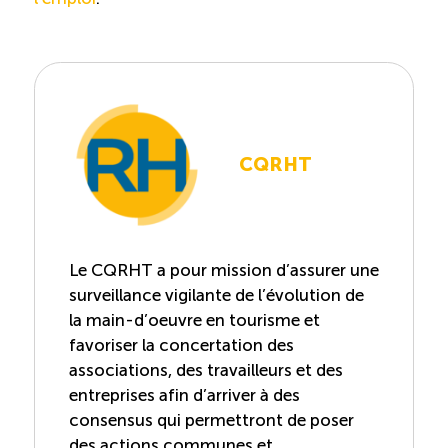
TOURISME
Recherche
Conn
Vimeo
LinkedIn
Facebook
CQRHT
Le CQRHT a pour mission d’assurer une
surveillance vigilante de l’évolution de
la main-d’oeuvre en tourisme et
favoriser la concertation des
associations, des travailleurs et des
entreprises afin d’arriver à des
consensus qui permettront de poser
des actions communes et