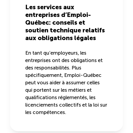
Recrutement de travailleurs étrangers
Les services aux
entreprises d’Emploi-
Ressources
Québec: conseils et
soutien technique relatifs
Compétences et formations
aux obligations légales
En tant qu’employeurs, les
Nouvelles formations
entreprises ont des obligations et
des responsabilités. Plus
Formation sur mesure
spécifiquement, Emploi-Québec
peut vous aider à assumer celles
Programme de formation EMERIT
qui portent sur les métiers et
qualifications réglementés, les
licenciements collectifs et la loi sur
Cuisinier : programme alternance travail-étude
(COUD)
les compétences.
Apprentissage en milieu de travail (PAMT)