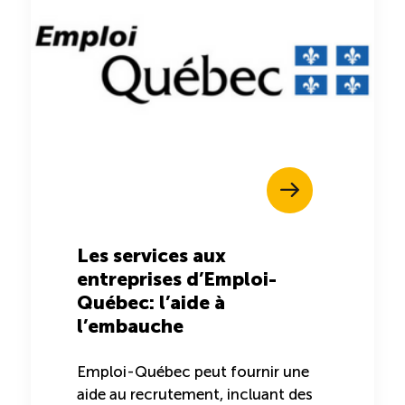
ÉTUDES
NOUVELLES
EN
INFOLETTRE
DU CQRHT
TOURISME
Recherche
Conn
Vimeo
LinkedIn
Facebook
Les services aux
entreprises d’Emploi-
Québec: l’aide à
l’embauche
Emploi-Québec peut fournir une
aide au recrutement, incluant des