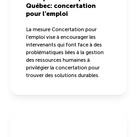
Québec: concertation
Entretien ménager : Évaluation – Pertinence de la
pour l’emploi
norme
La mesure Concertation pour
Boomerang – Partage de ressources
l'emploi vise à encourager les
intervenants qui font face à des
Saisonnalité
problématiques liées à la gestion
des ressources humaines à
Chantier sur la saisonnalité
privilégier la concertation pour
trouver des solutions durables.
Bassins de main-d’oeuvre diversifiés
Devenir membre
Catalogue de formations en ligne