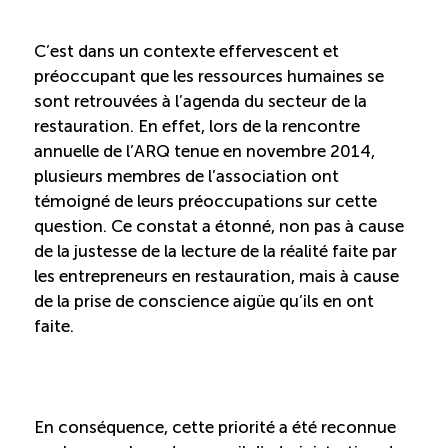
Reconnaissance des compétences (RCMO)
C’est dans un contexte effervescent et
préoccupant que les ressources humaines se
Bilan et reconnaissance des acquis (RAC)
sont retrouvées à l’agenda du secteur de la
restauration. En effet, lors de la rencontre
annuelle de l’ARQ tenue en novembre 2014,
Initiatives
plusieurs membres de l’association ont
témoigné de leurs préoccupations sur cette
Destination IA: Un franc succès
question. Ce constat a étonné, non pas à cause
de la justesse de la lecture de la réalité faite par
les entrepreneurs en restauration, mais à cause
Diagnostic régional Nord-du-Québec
de la prise de conscience aigüe qu’ils en ont
faite.
Programme de francisation pour les entreprises
touristiques
Valorisation des métiers et carrières en tourisme
En conséquence, cette priorité a été reconnue