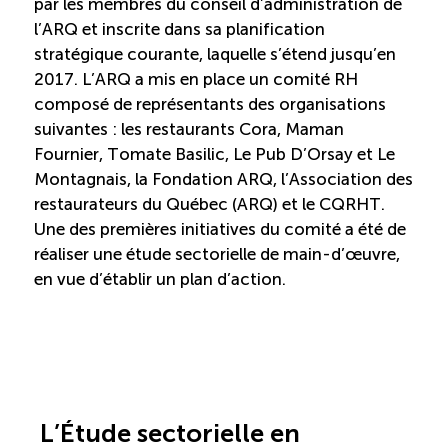
par les membres du conseil d’administration de
Entretien ménager : Évaluation – Pertinence de la
l’ARQ et inscrite dans sa planification
norme
stratégique courante, laquelle s’étend jusqu’en
2017. L’ARQ a mis en place un comité RH
Boomerang – Partage de ressources
composé de représentants des organisations
suivantes : les restaurants Cora, Maman
Fournier, Tomate Basilic, Le Pub D’Orsay et Le
Saisonnalité
Montagnais, la Fondation ARQ, l’Association des
restaurateurs du Québec (ARQ) et le CQRHT.
Chantier sur la saisonnalité
Une des premières initiatives du comité a été de
réaliser une étude sectorielle de main-d’œuvre,
Bassins de main-d’oeuvre diversifiés
en vue d’établir un plan d’action.
Devenir membre
Catalogue de formations en ligne
L’Étude sectorielle en