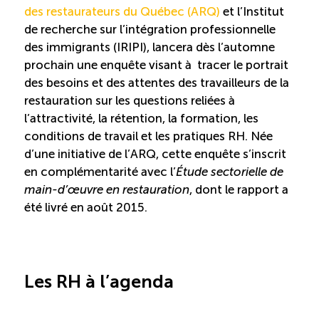
Recrutement de travailleurs étrangers
des restaurateurs du Québec (ARQ)
et l’Institut
de recherche sur l’intégration professionnelle
Ressources
des immigrants (IRIPI), lancera dès l’automne
prochain une enquête visant à tracer le portrait
des besoins et des attentes des travailleurs de la
Compétences et formations
restauration sur les questions reliées à
l’attractivité, la rétention, la formation, les
Nouvelles formations
conditions de travail et les pratiques RH. Née
d’une initiative de l’ARQ, cette enquête s’inscrit
Formation sur mesure
en complémentarité avec l’
Étude sectorielle de
main-d’œuvre en restauration
, dont le rapport a
été livré en août 2015.
Programme de formation EMERIT
Cuisinier : programme alternance travail-étude
(COUD)
Les RH à l’agenda
Apprentissage en milieu de travail (PAMT)