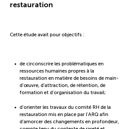
restauration
ÉTUDES
NOUVELLES
EN
INFOLETTRE
DU CQRHT
TOURISME
Cette étude avait pour objectifs :
Recherche
Conn
Vimeo
LinkedIn
Facebook
de circonscrire les problématiques en
ressources humaines propres à la
restauration en matière de besoins de main-
d’œuvre, d’attraction, de rétention, de
formation et d’organisation du travail;
d’orienter les travaux du comité RH de la
restauration mis en place par l’ARQ afin
d’amorcer des changements en profondeur,
compte tenu du contexte de rareté et