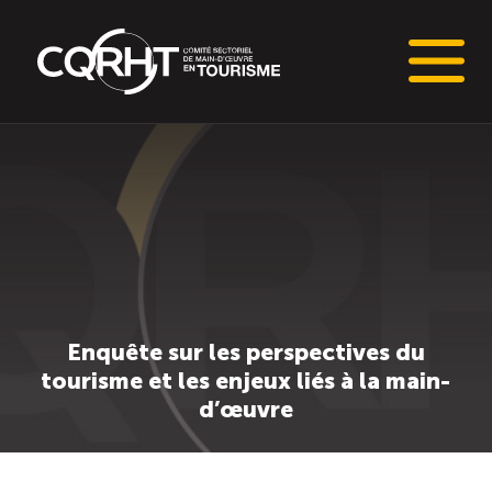
Connaissances stratégiques
Informations sur le marché du travail (IMT)
Tableaux de bord de l’industrie touristique
Enquête sur les perspectives du
Main-d’oeuvre en tourisme
tourisme et les enjeux liés à la main-
d’œuvre
Le pôle IMT
Répertoire des publications