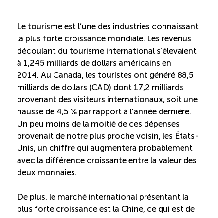
Reconnaissance des compétences (RCMO)
Le tourisme est l’une des industries connaissant
la plus forte croissance mondiale. Les revenus
Bilan et reconnaissance des acquis (RAC)
découlant du tourisme international s’élevaient
à 1,245 milliards de dollars américains en
2014. Au Canada, les touristes ont généré 88,5
Initiatives
milliards de dollars (CAD) dont 17,2 milliards
provenant des visiteurs internationaux, soit une
Destination IA: Un franc succès
hausse de 4,5 % par rapport à l’année dernière.
Un peu moins de la moitié de ces dépenses
provenait de notre plus proche voisin, les États-
Diagnostic régional Nord-du-Québec
Unis, un chiffre qui augmentera probablement
avec la différence croissante entre la valeur des
Programme de francisation pour les entreprises
deux monnaies.
touristiques
De plus, le marché international présentant la
Valorisation des métiers et carrières en tourisme
plus forte croissance est la Chine, ce qui est de