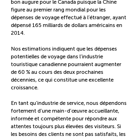
bon augure pour le Canada puisque la Chine
Entretien ménager : Évaluation – Pertinence de la
figure au premier rang mondial pour les
norme
dépenses de voyage effectué à l’étranger, ayant
dépensé 165 milliards de dollars américains en
Boomerang – Partage de ressources
2014.
Nos estimations indiquent que les dépenses
Saisonnalité
potentielles de voyage dans l’industrie
touristique canadienne pourraient augmenter
Chantier sur la saisonnalité
de 60 % au cours des deux prochaines
décennies, ce qui constitue une excellente
Bassins de main-d’oeuvre diversifiés
croissance.
Devenir membre
En tant qu’industrie de service, nous dépendons
fortement d’une main-d’œuvre accueillante,
informée et compétente pour répondre aux
Catalogue de formations en ligne
attentes toujours plus élevées des visiteurs. Si
les besoins des clients ne sont pas satisfaits, les